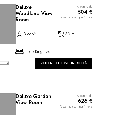
Deluxe
A partire da
504 €
Woodland View
Tasse incluse
| per 1 notte
Room
3 ospiti
30 m²
1 letto King size
A
VEDERE LE DISPONIBILITÀ
Deluxe Garden
A partire da
626 €
View Room
Tasse incluse
| per 1 notte