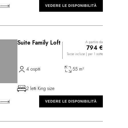
A
VEDERE LE DISPONIBILITÀ
Suite Family Loft
A partire da
794 €
Tasse incluse
| per 1 notte
4 ospiti
55 m²
2 letti King size
A
VEDERE LE DISPONIBILITÀ