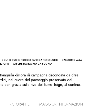
GOLF 18 BUCHE PROGETTATO DA PETER ALLIS
DALL’ORTO ALLA
EZIONE
VASCHE DA BAGNO DA SOGNO
tranquilla dimora di campagna circondata da oltre
ardini, nel cuore del paesaggio preservato del
a con grazia sulle rive del fiume Teign, al confine
or, offre una pausa di serenità scandita da
 e giochi all’aria aperta, su un prato in cui si
 del suo splendido orto. All’interno, lo spirito del
rafts impregna i luoghi ornati di opere d’arte e
RISTORANTE
MAGGIORI INFORMAZIONI