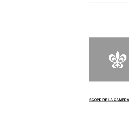
oggetti antichi. Le c
fiume e i giardini, 
una sensazione di se
nostro romanzo prefer
stagione rivelando tu
ingrediente. Un’oasi 
cerca di calma, natu
SCOPRIRE LA CAMER