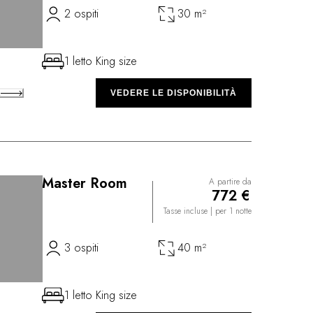
2 ospiti
30 m²
1 letto King size
A
VEDERE LE DISPONIBILITÀ
Master Room
A partire da
772 €
Tasse incluse
| per 1 notte
3 ospiti
40 m²
1 letto King size