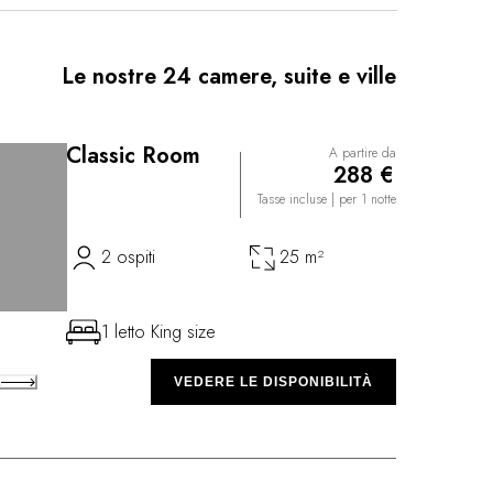
amere, la maggior parte delle quali si affacciano sul
sono decorate con cura. L’accoglienza intima infonde
renità rara, come quella che si prova rileggendo il
Le nostre 24 camere, suite e ville
ito. La cucina porta in tavola i migliori prodotti di
tte le sfumature di sapore di ogni singolo
di pace fuori dal tempo che conquisterà gli ospiti in
ra e fascino incontaminato.
Classic Room
A partire da
288 €
Tasse incluse
| per 1 notte
2 ospiti
25 m²
1 letto King size
A
VEDERE LE DISPONIBILITÀ