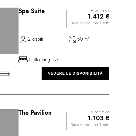
Spa Suite
A partire da
1.412 €
Tasse incluse
| per 1 notte
2 ospiti
50 m²
1 letto King size
A
VEDERE LE DISPONIBILITÀ
The Pavilion
A partire da
1.103 €
Tasse incluse
| per 1 notte