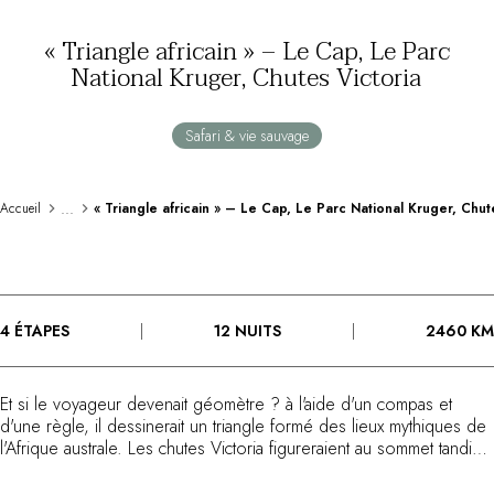
Au bord de l'eau
« Triangle africain » – Le Cap, Le Parc
City break
National Kruger, Chutes Victoria
Au château
Séjours œnologiques
Activités
Safari & vie sauvage
All-inclusive
Villas et maisons de vacances
Chambres d'exception
...
Accueil
« Triangle africain » – Le Cap, Le Parc National Kruger, Chut
Célébrations
Groupes & séminaires
RESTAURANTS
COFFRETS CADEAUX
4 ÉTAPES
12 NUITS
2460 KM
Toute la gamme Coffrets Cadeaux
Chèques cadeaux
Cadeau commun
Et si le voyageur devenait géomètre ? à l'aide d'un compas et
Cadeaux d'entreprise
d'une règle, il dessinerait un triangle formé des lieux mythiques de
Boutique Parisienne
l'Afrique australe. Les chutes Victoria figureraient au sommet tandis
Utiliser mon coffret ou mon chèque
que la base serait composée du Cap de Bonne-Espérance et du
Parc national Kruger. L'aventurier des temps modernes voyagerait