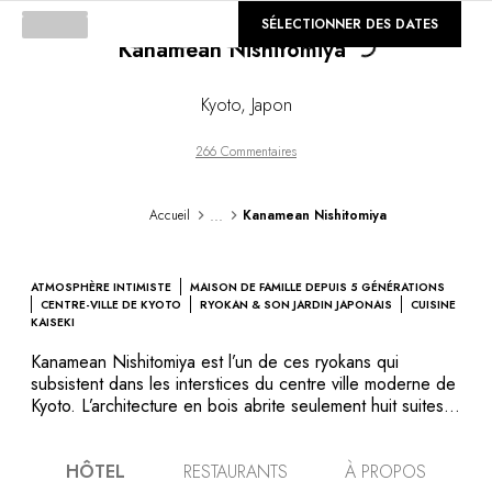
©
SÉLECTIONNER DES DATES
GALERIE
Kanamean Nishitomiya
Loading...
Kyoto
,
Japon
266 Commentaires
...
Accueil
Kanamean Nishitomiya
ATMOSPHÈRE INTIMISTE
MAISON DE FAMILLE DEPUIS 5 GÉNÉRATIONS
CENTRE-VILLE DE KYOTO
RYOKAN & SON JARDIN JAPONAIS
CUISINE
KAISEKI
Kanamean Nishitomiya est l’un de ces ryokans qui
subsistent dans les interstices du centre ville moderne de
Kyoto. L’architecture en bois abrite seulement huit suites,
qui donnent sur un petit jardin japonais planté de fleurs
de saison. Futon, tatamis, mobilier en bambou... il y
HÔTEL
RESTAURANTS
À PROPOS
règne une grande sérénité. Cinquième génération