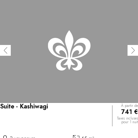
Suite - Kashiwagi
À partir de
741 €
Taxes incluses
pour 1 nuit