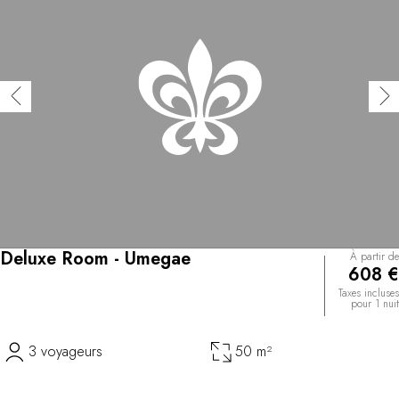
Deluxe Room - Umegae
À partir de
608 €
Taxes incluses
pour 1 nuit
3 voyageurs
50 m²