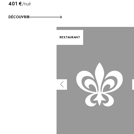
Vous avez une question ?
401 €
/nuit
MAGAZINE
NOS ENGAGEMENTS
DÉCOUVRIR
RESTAURANT