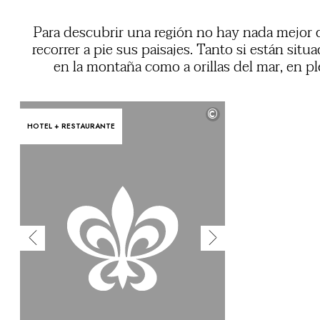
Para descubrir una región no hay nada mejor
recorrer a pie sus paisajes. Tanto si están situ
en la montaña como a orillas del mar, en p
jungla o en la campiña, estos establecimie
hacen las delicias de los aficionados a
©
excursiones, con actividades al aire libre a me
HOTEL + RESTAURANTE
adaptadas a los gustos de cada 