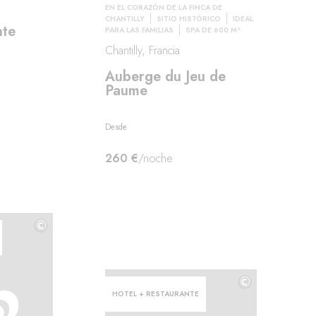
EN EL CORAZÓN DE LA FINCA DE
CHANTILLY
SITIO HISTÓRICO
IDEAL
nte
PARA LAS FAMILIAS
SPA DE 600 M²
Chantilly, Francia
Auberge du Jeu de
Paume
Desde
260 €
/noche
©
©
©
HOTEL + RESTAURANTE