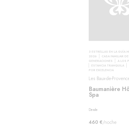
3 ESTRELLAS EN LA GUÍA M
2026
CASA FAMILIAR D
GENERACIONES
A LOS 
ESTANCIA TRANQUILA
POR EXCELENCIA
Les Baux-de-Provence
Baumanière Hô
Spa
Desde
460 €
/noche