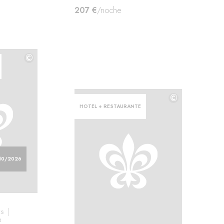
207 €
/noche
©
©
©
HOTEL + RESTAURANTE
10/2026
ES
R