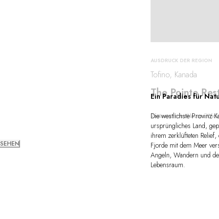
AUSDRUCK DER REGION
Tofino, Kanada
The Pointe Res
Ein Paradies für Nat
Die westlichste Provinz 
Restaurant des Hauses Wicka
ursprüngliches Land, gepr
ihrem zerklüfteten Relief
 SEHEN
Fjorde mit dem Meer vers
Angeln, Wandern und der
Lebensraum.