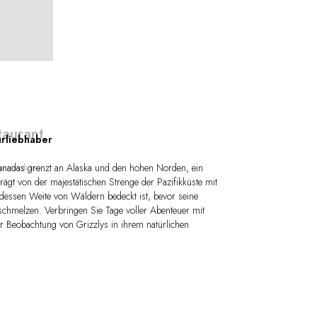
taurant
urliebhaber
Kanadas grenzt an Alaska und den hohen Norden, ein
ninnish Inn
ägt von der majestätischen Strenge der Pazifikküste mit
, dessen Weite von Wäldern bedeckt ist, bevor seine
chmelzen. Verbringen Sie Tage voller Abenteuer mit
 Beobachtung von Grizzlys in ihrem natürlichen