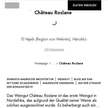
DESTINATIONEN
©
GALERIE
DATEN WÄHLEN
Afrika & Indischer Ozean
Château Roslane
Mittel- & Südamerika
Nordamerika
Loading...
Asien
Europa
Karibik
El Hajeb (Region von Meknès)
,
Marokko
Naher Osten & Ägypten
Ozeanien
129 Kommentare
Alle unsere Hotels und Restaurants
REISEROUTE
...
Homepage
Château Roslane
INSPIRATIONEN
Neue Hotels und Restaurants
Zu zweit
SPANISCH-MAURISCHE ARCHITEKTUR
WEINGUT
BLICK AUF DAS
Familienfreundlich
MITTLERE ATLASGEBIRGE
MALERISCHE UMGEBUNG
AUF DER STRASSE D
ER KÖNIGSSTÄDTE
Restaurants
Spa & Wellness
Das Weingut Château Roslane ist das erste Weingut in
Nordafrika, das aufgrund der Qualität seiner Weine als
Naturverbunden
solches ausgezeichnet wurde. Es beherbergt auch ein
In den Bergen