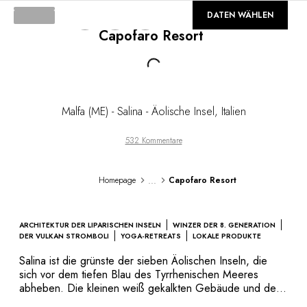
DESTINATIONEN
©
GALERIE
DATEN WÄHLEN
Afrika & Indischer Ozean
Capofaro Resort
Mittel- & Südamerika
Loading...
Nordamerika
Asien
Europa
Karibik
Malfa (ME) - Salina - Äolische Insel
,
Italien
Naher Osten & Ägypten
Ozeanien
532 Kommentare
Alle unsere Hotels und Restaurants
REISEROUTE
...
Homepage
Capofaro Resort
INSPIRATIONEN
Neue Hotels und Restaurants
Zu zweit
ARCHITEKTUR DER LIPARISCHEN INSELN
WINZER DER 8. GENERATION
Familienfreundlich
DER VULKAN STROMBOLI
YOGA-RETREATS
LOKALE PRODUKTE
Restaurants
Salina ist die grünste der sieben Äolischen Inseln, die
Spa & Wellness
sich vor dem tiefen Blau des Tyrrhenischen Meeres
Naturverbunden
abheben. Die kleinen weiß gekalkten Gebäude und der
Frischwasserpool von Capofaro befinden sich mitten im
In den Bergen