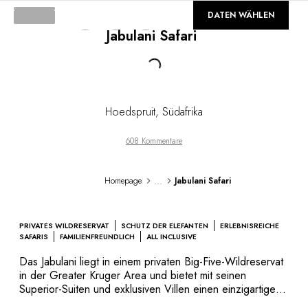
DESTINATIONEN
©
GALERIE
DATEN WÄHLEN
Afrika & Indischer Ozean
Jabulani Safari
Mittel- & Südamerika
Nordamerika
Loading...
Asien
Europa
Karibik
Hoedspruit
,
Südafrika
Naher Osten & Ägypten
Ozeanien
608 Kommentare
Alle unsere Hotels und Restaurants
REISEROUTE
...
Homepage
Jabulani Safari
INSPIRATIONEN
Neue Hotels und Restaurants
Zu zweit
PRIVATES WILDRESERVAT
SCHUTZ DER ELEFANTEN
ERLEBNISREICHE
Familienfreundlich
SAFARIS
FAMILIENFREUNDLICH
ALL INCLUSIVE
Restaurants
Das Jabulani liegt in einem privaten Big-Five-Wildreservat
Spa & Wellness
in der Greater Kruger Area und bietet mit seinen
Naturverbunden
Superior-Suiten und exklusiven Villen einen einzigartigen
Aufenthalt in einer beeindruckenden Fünf-Sterne-Lodge.
In den Bergen