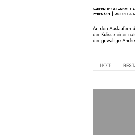
BAUERNHOF & LANDGUT AU
PYRENÄEN
AUSZEIT & 
An den Ausläufern d
der Kulisse einer na
der gewaltige Andrei
Filme ausgewählt hat
traditionelles Haus 
Panoramaterrasse, zu
umwerfend schöne Au
HOTEL
RES
atemberaubenden Kon
das ganze Wesen des
geschätzt. Ihre Nut
Atmosphäre dieser O
Ein herzlicher Servi
auf lokalen Produkte
Gewissheit, fast in 
außergewöhnlichen A