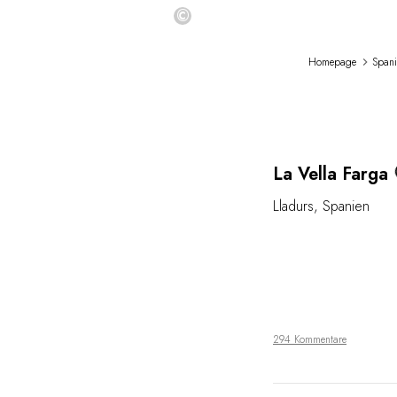
©
Homepage
Spani
Loading
La Vella Farga
Lladurs
,
Spanien
294 Kommentare