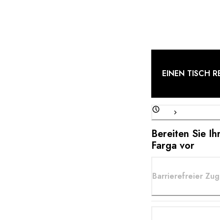
Entfaltung geben. In
die Landschaft wider
das Terroir aus.
EINEN TISCH R
Bereiten Sie Ih
Farga vor
Barrierefreier Zu