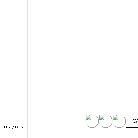
G
EUR / DE >