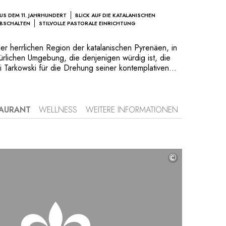
S DEM 11. JAHRHUNDERT
BLICK AUF DIE KATALANISCHEN
ABSCHALTEN
STILVOLLE PASTORALE EINRICHTUNG
er herrlichen Region der katalanischen Pyrenäen, in
türlichen Umgebung, die denjenigen würdig ist, die
 Tarkowski für die Drehung seiner kontemplativen
, ruht die Vella Farga, ein umfangreiches
aus dem 11. Jahrhundert. Von seiner weiten
 der ein herrlicher Infinity-Pool gehört, hat man eine
ssicht, wobei die zartgrüne Natur hier einen
TAURANT
WELLNESS
WEITERE INFORMATIONEN
trast zum rauen blauen Himmel bietet. Hier wird
 Landes verkörpert und die Stille, die sie bewohnt,
zen sind in der berauschenden pastoralen
ase des Friedens und der Eleganz ständig spürbar.
©
ce sowie die innovative Küche des Restaurants, die
n und natürlichen Zutaten basiert, verstärken die
einem Zustand der Schwerelosigkeit einen
ufenthalt zu erleben.