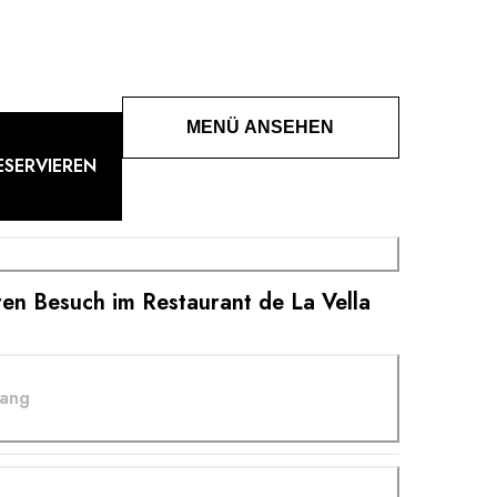
 diesem friedlichen Ambiente spiegeln seine Gerichte
 und drücken mit großer Raffinesse Wertschätzung für
MENÜ ANSEHEN
ESERVIEREN
ren Besuch im Restaurant de La Vella
gang