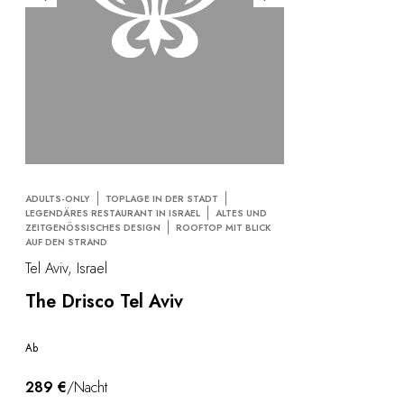
Am Wasser
City Breaks
Leben im Schloss
Önotourismus
Aktivitäten
All-Inclusive
Villen & Luxus-Ferienhäuser
Bemerkenswerte Zimmer
Feiern
ADULTS-ONLY
TOPLAGE IN DER STADT
Firmenseminar
LEGENDÄRES RESTAURANT IN ISRAEL
ALTES UND
ZEITGENÖSSISCHES DESIGN
ROOFTOP MIT BLICK
RESTAURANTS
AUF DEN STRAND
GESCHENKBOXEN
Tel Aviv, Israel
Geschenkboxen
Geschenkgutscheine
The Drisco Tel Aviv
Firmengeschenke
Ich habe eine geschenkbox
Ab
FAQ
UNSERE VERPFLICHTUNGEN
289 €
/Nacht