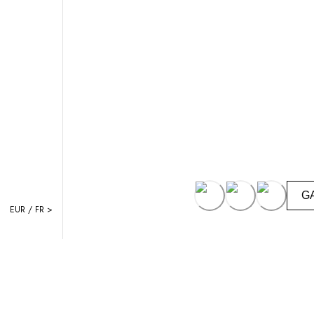
G
EUR / FR >