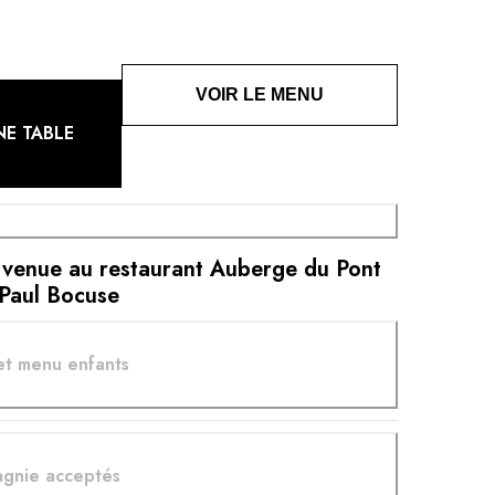
VOIR LE MENU
NE TABLE
 venue au restaurant Auberge du Pont
 Paul Bocuse
et menu enfants
gnie acceptés