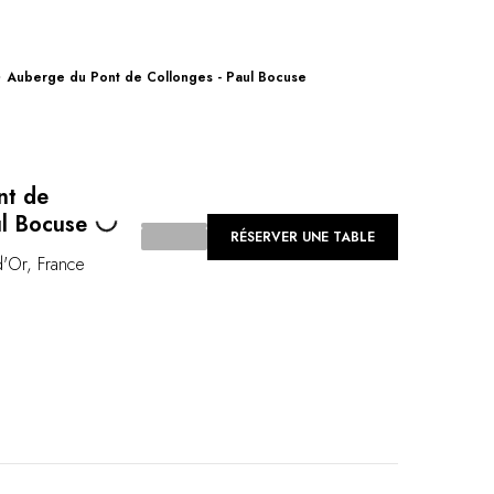
Auberge du Pont de Collonges - Paul Bocuse
nt de
Loading...
ul Bocuse
RÉSERVER UNE TABLE
d'Or
,
France