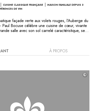
CUISINE CLASSIQUE FRANÇAISE
MAISON FAMILIALE DEPUIS 3
ÉFÉRENCES DE VIN
atique façade verte aux volets rouges, l’Auberge du
 Paul Bocuse célèbre une cuisine de cœur, vivante
rande salle avec son sol carrelé caractéristique, ses
aux, ses tables impeccablement nappées, évoque
sons d’hôtes où vous êtes assuré d’être traité avec
 famille Bocuse dirige L’Auberge du Pont de
cuse depuis plus de 100 ans. Les plats signature de
RANT
À PROPOS
oguent avec les nouvelles créations des chefs Gilles
 Couvin, fidèles au restaurant depuis plus de 30 ans
ef pâtissier Benoit Charvet. La cave exceptionnelle
s sublime cette expérience gastronomique. Que ce
©
salle ou en sommellerie, les équipes engagent un
quilibriste au quotidien pour ancrer le restaurant dans