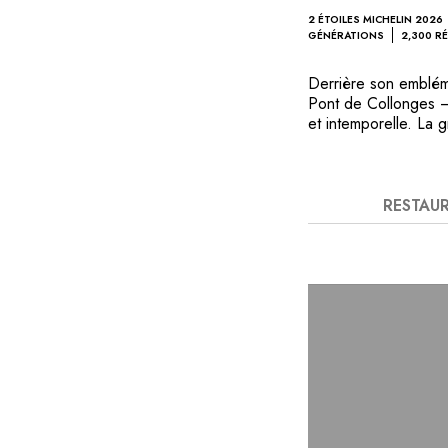
2 ÉTOILES MICHELIN 2026
GÉNÉRATIONS
2,300 R
Derrière son emblém
Pont de Collonges –
et intemporelle. La g
murs ornés de table
ces confortables mai
égards et amitié. La
Collonges – Paul Bo
RESTAU
Monsieur Paul y dial
Reinhardt et Olivier
et avec celles du ch
de 35 000 bouteille
soit en cuisine, en 
véritable travail d’é
l’avenir.