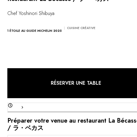
Vous avez une question ?
MAGAZINE
Chef Yoshinori Shibuya
NOS ENGAGEMENTS
CUISINE CRÉATIVE
1 ÉTOILE AU GUIDE MICHELIN 2025
RÉSERVER UNE TABLE
Préparer votre venue au restaurant La Bécass
/ ラ・ベカス