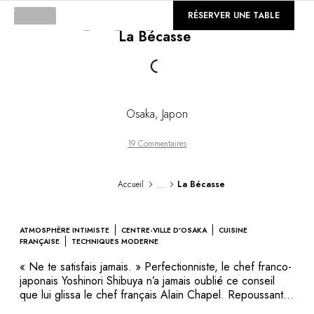
DESTINATIONS
©
GALERIE
RÉSERVER UNE TABLE
Afrique & Océan Indien
La Bécasse
Loading...
Amérique Centrale & du Sud
Amérique du Nord
Asie
Europe
Les Caraïbes
Osaka
,
Japon
Moyen-Orient & Egypte
Océanie
19 Commentaires
Tous nos hôtels et restaurants
ITINÉRAIRES
...
Accueil
La Bécasse
INSPIRATIONS
Nouveaux hôtels & restaurants
À deux
ATMOSPHÈRE INTIMISTE
CENTRE-VILLE D'OSAKA
CUISINE
En famille
FRANÇAISE
TECHNIQUES MODERNE
Restaurants
« Ne te satisfais jamais. » Perfectionniste, le chef franco-
Spa & bien-être
japonais Yoshinori Shibuya n’a jamais oublié ce conseil
Proche de la nature
que lui glissa le chef français Alain Chapel. Repoussant
sans cesse les limites de sa créativité, le Chef Shibuya a
À la montagne