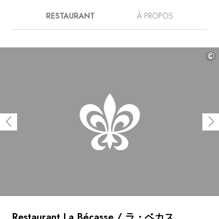
suivi les traces de ses deux maîtres, Chapel et
Au bord de l'eau
RESTAURANT
À PROPOS
Robuchon, pour créer une table de renom à Osaka.
City break
Dans un cadre au décor minimaliste orné de bronzes et
Au château
de toiles, vous goûterez sa cuisine d’inspiration française
Séjours œnologiques
qui s'attache à respecter les produits ; des merveilles
comme la fameuse salade de homard à la coriandre, ou
©
Activités
les paupiettes de sole au foie gras et la piccata
All-inclusive
d’agneau. Peut-être, après tout, la perfection est-elle de
Villas et maisons de vacances
ce monde !
Chambres d'exception
Célébrations
Groupes & séminaires
RESTAURANTS
COFFRETS CADEAUX
Toute la gamme Coffrets Cadeaux
Chèques cadeaux
Cadeau commun
Cadeaux d'entreprise
Boutique Parisienne
Utiliser mon coffret ou mon chèque
Restaurant La Bécasse / ラ・ベカス