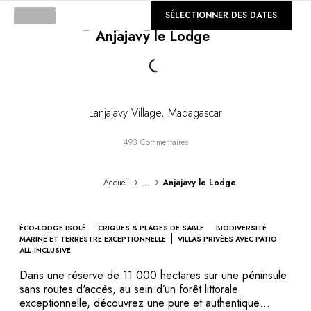
DESTINATIONS
©
SÉLECTIONNER DES DATES
GALERIE
Afrique & Océan Indien
Anjajavy le Lodge
Loading...
Amérique Centrale & du Sud
Amérique du Nord
Asie
Europe
Les Caraïbes
Lanjajavy Village
,
Madagascar
Moyen-Orient & Egypte
Océanie
493 Commentaires
Tous nos hôtels et restaurants
ITINÉRAIRES
...
Accueil
Anjajavy le Lodge
INSPIRATIONS
Nouveaux hôtels & restaurants
À deux
ÉCO-LODGE ISOLÉ
CRIQUES & PLAGES DE SABLE
BIODIVERSITÉ
En famille
MARINE ET TERRESTRE EXCEPTIONNELLE
VILLAS PRIVÉES AVEC PATIO
ALL-INCLUSIVE
Restaurants
Spa & bien-être
Dans une réserve de 11 000 hectares sur une péninsule
sans routes d'accès, au sein d’un forêt littorale
Proche de la nature
exceptionnelle, découvrez une pure et authentique
À la montagne