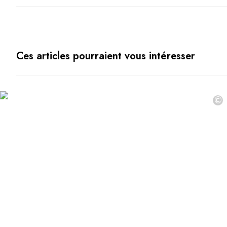
Vous avez une question ?
MAGAZINE
NOS ENGAGEMENTS
Ces articles pourraient vous intéresser
©