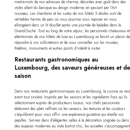
maitre-mots de nos adresses de charme, décorées avec goût dans des
styles allant du baroque au design moderne, en passant par l’Art
nouveau. Les chambres et les suites de nos hôtels 5 étoiles sont de
véritables havres de paix où vous pourrez vous reposer en vous
allongeant dans un lit douillet après une journée de balades dans le
Grand-Duché. Tout au long de votre séjour, les personnels chaleureux et
attentionnés de nos hôtels de luxe au Luxembourg se feront un plaisir d
répondre à vos sollicitations et de vous conseiller sur les musées,
théâtres, monuments et autres points d’intérêt à visiter.
Restaurants gastronomiques au
Luxembourg, des saveurs généreuses et d
saison
Dans nos restaurants gastronomiques au Luxembourg, la cuisine se veu
avant tout sincère. Inspirés par les saisons et les ingrédients frais qu’ils
sélectionnent auprès de producteurs locaux, nos chefs passionnés
élaborent des plats raffinés où les saveurs, les textures et les couleurs
s’équilibrent pour vous offrir une expérience gustative qui éveille vos
papilles. Servies dans d’élégantes salles à la décoration soignée ou dans
des espaces modernes au style bistrot chic, les assiettes s’accompagnent