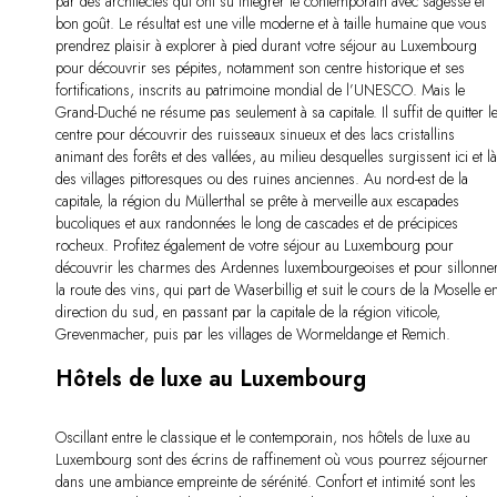
par des architectes qui ont su intégrer le contemporain avec sagesse et
bon goût. Le résultat est une ville moderne et à taille humaine que vous
prendrez plaisir à explorer à pied durant votre séjour au Luxembourg
pour découvrir ses pépites, notamment son centre historique et ses
fortifications, inscrits au patrimoine mondial de l’UNESCO. Mais le
Grand-Duché ne résume pas seulement à sa capitale. Il suffit de quitter l
centre pour découvrir des ruisseaux sinueux et des lacs cristallins
animant des forêts et des vallées, au milieu desquelles surgissent ici et l
des villages pittoresques ou des ruines anciennes. Au nord-est de la
capitale, la région du Müllerthal se prête à merveille aux escapades
bucoliques et aux randonnées le long de cascades et de précipices
rocheux. Profitez également de votre séjour au Luxembourg pour
découvrir les charmes des Ardennes luxembourgeoises et pour sillonne
la route des vins, qui part de Waserbillig et suit le cours de la Moselle e
direction du sud, en passant par la capitale de la région viticole,
Grevenmacher, puis par les villages de Wormeldange et Remich.
Hôtels de luxe au Luxembourg
Oscillant entre le classique et le contemporain, nos hôtels de luxe au
Luxembourg sont des écrins de raffinement où vous pourrez séjourner
dans une ambiance empreinte de sérénité. Confort et intimité sont les