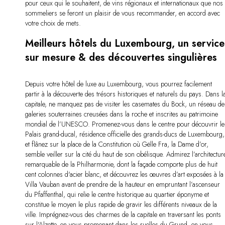
pour ceux qui le souhaitent, de vins régionaux et internationaux que nos
sommeliers se feront un plaisir de vous recommander, en accord avec
votre choix de mets.
Meilleurs hôtels du Luxembourg, un service
sur mesure & des découvertes singulières
Depuis votre hôtel de luxe au Luxembourg, vous pourrez facilement
partir à la découverte des trésors historiques et naturels du pays. Dans l
capitale, ne manquez pas de visiter les casemates du Bock, un réseau de
galeries souterraines creusées dans la roche et inscrites au patrimoine
mondial de l’UNESCO. Promenez-vous dans le centre pour découvrir le
Palais grand-ducal, résidence officielle des grands-ducs de Luxembourg,
et flânez sur la place de la Constitution où Gëlle Fra, la Dame d’or,
semble veiller sur la cité du haut de son obélisque. Admirez l’architectur
remarquable de la Philharmonie, dont la façade comporte plus de huit
cent colonnes d'acier blanc, et découvrez les œuvres d’art exposées à la
Villa Vauban avant de prendre de la hauteur en empruntant l’ascenseur
du Pfaffenthal, qui relie le centre historique au quartier éponyme et
constitue le moyen le plus rapide de gravir les différents niveaux de la
ville. Imprégnez-vous des charmes de la capitale en traversant les ponts
sur l'Alzette, en vous promenant dans les ruelles du Grund, en vous