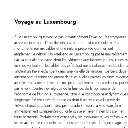
Voyage au Luxembourg
Si le Luxembourg n’évoque pas instantanément l’évasion, les voyageurs
assez curieux pour l’aborder découvrent une histoire séculaire, des
monuments remarquables et une nature préservée qui méritent
amplement le détour. Un week-end au Luxembourg passe inévitablement
par sa capitale éponyme, dont les bâtiments aux façades jaunes, roses o
lavande veillent sur les tables des cafés tout aussi colorées, où les client
sirotent un thé et échangent dans une kyrielle de langues. Ce bavardage
international résonne également dans les ruelles pavées voisines et dans
avec les notes des artistes de rue qui se faufilent entre les édifices, porté
par le vent. Centre névralgique de la finance, de la politique et de
l'économie de l'Union européenne, cette ville cosmopolite et dynamique 
longtemps été entourée de murailles dont il ne reste que la porte de
Trèves et quelques tours. Une promenade à travers la ville vous fera
immédiatement comprendre qu'ici le passé et l'avenir s'embrassent en
toute harmonie. Parfaitement conservés, les monuments, les châteaux et
les palais ont été remodelés au fil des ans et rénovés de façon magistral