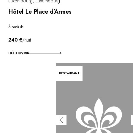
Vous avez une question ?
Luxembourg, Luxembourg
MAGAZINE
Hôtel Le Place d’Armes
NOS ENGAGEMENTS
À partir de
240 €
/nuit
DÉCOUVRIR
RESTAURANT