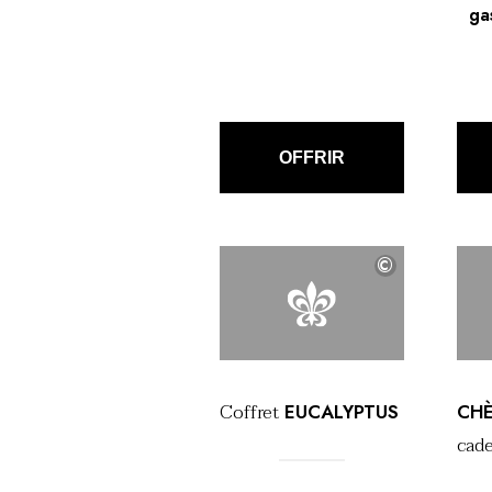
ga
OFFRIR
©
Coffret
EUCALYPTUS
CH
cad