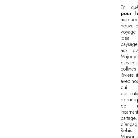
En qu
pour l
marque
nouvel
voyage
idéal.
paysag
aux pl
Major
espace
collin
Riviera i
avec n
qui r
destin
romanti
de mi
Incarn
partage
d’enga
Relais
Maisons