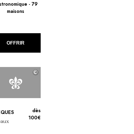
stronomique
-
79
maisons
OFFRIR
©
©
©
©
©
dès
ÈQUES
100€
eaux