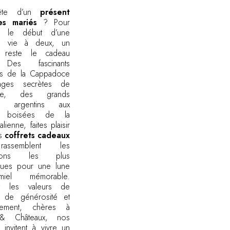
ête d’un
présent
es mariés
? Pour
r le début d’une
le vie à deux, un
 reste le cadeau
 Des fascinants
es de la Cappadoce
ages secrètes de
que, des grands
s argentins aux
es boisées de la
talienne, faites plaisir
os
coffrets cadeaux
assemblent les
ations les plus
ques pour une lune
el mémorable.
ant les valeurs de
, de générosité et
gement, chères à
 & Châteaux, nos
 invitent à vivre un