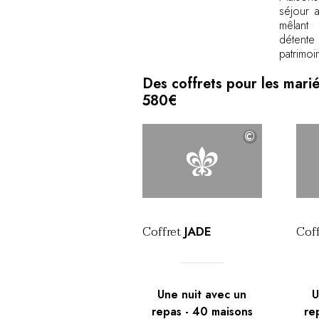
séjour a
mêlant 
détente
patrimoi
Des coffrets pour les marié
580€
©
Coffret
Coff
JADE
Une nuit avec un
U
repas
-
40
maisons
re