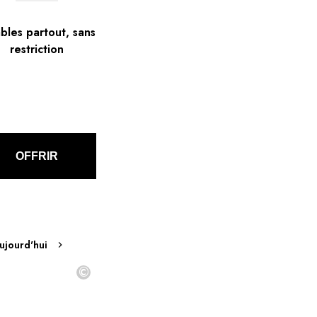
bles partout, sans
restriction
OFFRIR
ujourd'hui
©