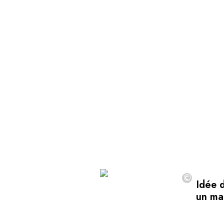
©
Idée 
un ma