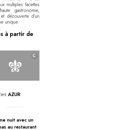
ux multiples facettes
haute gastronomie,
 et découverte d’un
ne unique.
s à partir de
©
©
©
©
©
ret
AZUR
ne nuit avec un
pas au restaurant