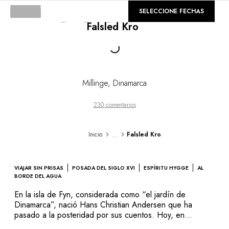
DESTINOS
©
GALERÍA
SELECCIONE FECHAS
África & Océano Índico
Falsled Kro
América Central & del Sur
América del Norte
Loading...
Asia
Europa
El Caribe
Millinge
,
Dinamarca
Medio Oriente & Egipto
Oceanía
230 comentarios
Todos nuestros hoteles y restaurantes
ITINERARIOS
...
Inicio
Falsled Kro
TEMÁTICAS
Nuevos hoteles & restaurantes
En pareja
VIAJAR SIN PRISAS
POSADA DEL SIGLO XVI
ESPÍRITU HYGGE
AL
En familia
BORDE DEL AGUA
Restaurantes
En la isla de Fyn, considerada como “el jardín de
Spa & bienestar
Dinamarca”, nació Hans Christian Andersen que ha
Natureleza espectacular
pasado a la posteridad por sus cuentos. Hoy, en
Millinge, una pequeña aldea de la isla, se cuentan otras
En la montaña