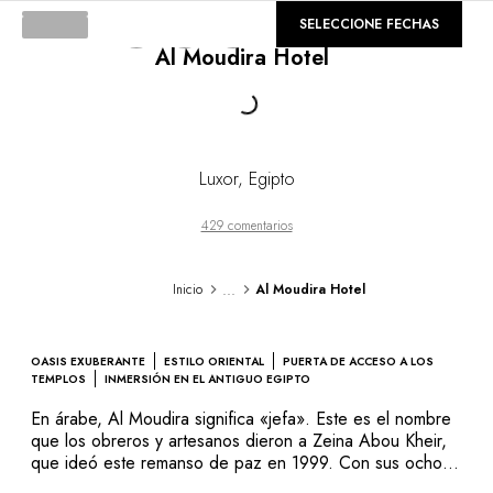
DESTINOS
©
GALERÍA
SELECCIONE FECHAS
África & Océano Índico
Al Moudira Hotel
América Central & del Sur
América del Norte
Loading...
Asia
Europa
El Caribe
Luxor
,
Egipto
Medio Oriente & Egipto
Oceanía
429 comentarios
Todos nuestros hoteles y restaurantes
ITINERARIOS
...
Inicio
Al Moudira Hotel
TEMÁTICAS
Nuevos hoteles & restaurantes
En pareja
OASIS EXUBERANTE
ESTILO ORIENTAL
PUERTA DE ACCESO A LOS
En familia
TEMPLOS
INMERSIÓN EN EL ANTIGUO EGIPTO
Restaurantes
En árabe, Al Moudira significa «jefa». Este es el nombre
Spa & bienestar
que los obreros y artesanos dieron a Zeina Abou Kheir,
Natureleza espectacular
que ideó este remanso de paz en 1999. Con sus ocho
hectáreas, Al Moudira Hotel es un establecimiento
En la montaña