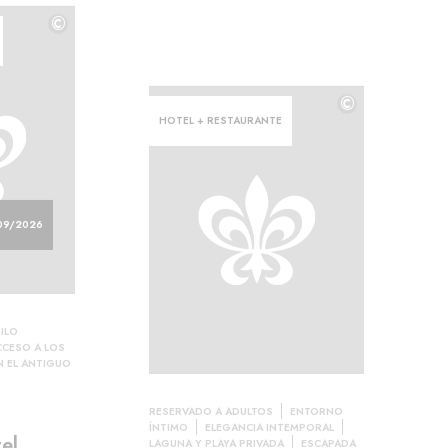
©
©
©
HOTEL + RESTAURANTE
09/2026
ILO
CCESO A LOS
N EL ANTIGUO
RESERVADO A ADULTOS
ENTORNO
ÍNTIMO
ELEGANCIA INTEMPORAL
el
LAGUNA Y PLAYA PRIVADA
ESCAPADA