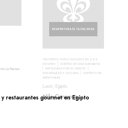
REAPERTURA EL 13/08/2026
CRUCEROS TODO INCLUIDO DE 3 A 4
NOCHES
DISEÑO DE UNA DAHABIYA
IMPULSADA POR EL VIENTO
ento La Maison
NATURALEZA Y CULTURA
ESPÍRITU DE
AVENTURAS
Luxor, Egipto
Nile Canopus
o y restaurantes gourmet en Egipto