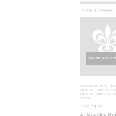
HOTEL + RESTAURANTE
REAPERTURA EL 01/
rar·
OASIS EXUBERANTE
EST
ORIENTAL
PUERTA DE A
TEMPLOS
INMERSIÓN E
EGIPTO
Luxor, Egipto
Al Moudira Hot