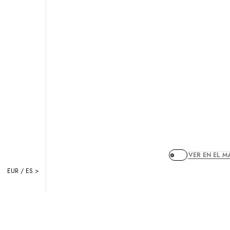
VER EN EL M
EUR / ES >