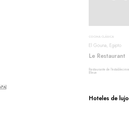
COCINA CLÁSICA
El Gouna, Egipto
Le Restaurant
Restaurante de l'establecimi
Bleue
APA
Hoteles de luj