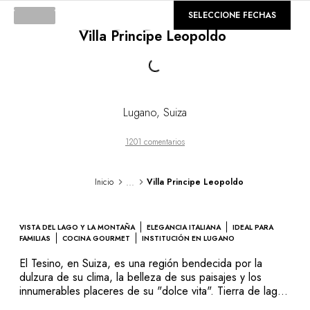
DESTINOS
©
GALERÍA
SELECCIONE FECHAS
África & Océano Índico
Villa Principe Leopoldo
Loading...
América Central & del Sur
América del Norte
Asia
Europa
El Caribe
Lugano
,
Suiza
Medio Oriente & Egipto
Oceanía
1201 comentarios
Todos nuestros hoteles y restaurantes
ITINERARIOS
...
Inicio
Villa Principe Leopoldo
TEMÁTICAS
Nuevos hoteles & restaurantes
En pareja
VISTA DEL LAGO Y LA MONTAÑA
ELEGANCIA ITALIANA
IDEAL PARA
En familia
FAMILIAS
COCINA GOURMET
INSTITUCIÓN EN LUGANO
Restaurantes
El Tesino, en Suiza, es una región bendecida por la
Spa & bienestar
dulzura de su clima, la belleza de sus paisajes y los
Natureleza espectacular
innumerables placeres de su "dolce vita". Tierra de lagos
y montañas, ofrece una cocina exquisita, excelentes
En la montaña