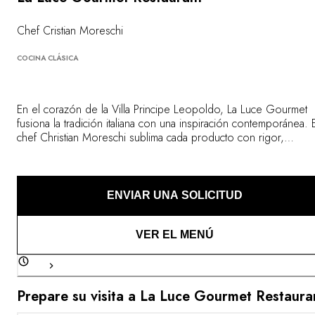
Chef Cristian Moreschi
COCINA CLÁSICA
En el corazón de la Villa Principe Leopoldo, La Luce Gourmet
fusiona la tradición italiana con una inspiración contemporánea. E
chef Christian Moreschi sublima cada producto con rigor,
respetando su sabor y textura. A través de sus delicados platos
que combinan la precisión de los gestos con la libertad de
interpretación, relata su trayectoria.
ENVIAR UNA SOLICITUD
VER EL MENÚ
Prepare su visita a La Luce Gourmet Restaura