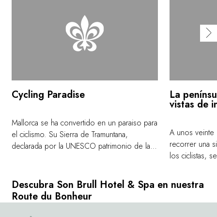
Cycling Paradise
La penínsu
vistas de i
Mallorca se ha convertido en un paraiso para
A unos veinte 
el ciclismo. Su Sierra de Tramuntana,
recorrer una s
declarada por la UNESCO patrimonio de la
los ciclistas, 
Humanidad, ofrece rutas maravillosas con
panorámicas má
vistas impresionantes. El clima suave de la isla
Mallorca, el 
favorecen la práctica de este deporte. En
Descubra Son Brull Hotel & Spa en nuestra
mirador Es Co
Son Brull contamos con varias rutas
Route du Bonheur
acantilados so
diseñadas desde el hotel, de diferente
Mediterráneo, 
duración y dificultad, para aquellos que