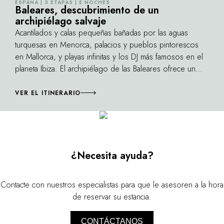
ESPAÑA | 3 ETAPAS | 5 NOCHES
©
Baleares, descubrimiento de un
infarto. Un so
buscan combinar deporte con gastronomía y
archipiélago salvaje
naturaleza aún
un entorno privilegiado.
Acantilados y calas pequeñas bañadas por las aguas
barcos vienen 
turquesas en Menorca, palacios y pueblos pintorescos
un instante de 
en Mallorca, y playas infinitas y los DJ más famosos en el
planeta Ibiza. El archipiélago de las Baleares ofrece un
caleidoscopio en el que se combinan el descanso, las
noches locas y los placeres del mar.
VER EL ITINERARIO
¿Necesita ayuda?
Contacte con nuestros especialistas para que le asesoren a la hora
de reservar su estancia.
CONTÁCTANOS