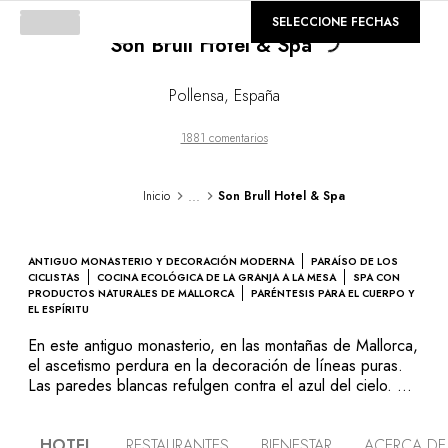
©
GALERÍA
SELECCIONE FECHAS
Loading...
Son Brull Hotel & Spa
Pollensa
,
España
1881 comentarios
...
Inicio
Son Brull Hotel & Spa
ANTIGUO MONASTERIO Y DECORACIÓN MODERNA
PARAÍSO DE LOS
CICLISTAS
COCINA ECOLÓGICA DE LA GRANJA A LA MESA
SPA CON
PRODUCTOS NATURALES DE MALLORCA
PARÉNTESIS PARA EL CUERPO Y
EL ESPÍRITU
En este antiguo monasterio, en las montañas de Mallorca,
el ascetismo perdura en la decoración de líneas puras.
Las paredes blancas refulgen contra el azul del cielo. El
spa es un paraíso de agua y teca cuyos aceites
aromáticos se extraen de la flora de la isla. La piscina
HOTEL
RESTAURANTES
BIENESTAR
ACERCA DE
parece un campamento chic con sus camas cubiertas con