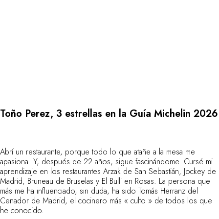
Al borde del agua
City breaks
Alojarse en un castillo
Estancias enológicas
Actividades
Todo incluido
Villas y casas de vacaciones
Habitaciones magníficas
Celebraciones
Toño Perez, 3 estrellas en la Guía Michelin 2026
Seminarios de empresa
RESTAURANTES
COFRES REGALO
Cofres regalo
Abrí un restaurante, porque todo lo que atañe a la mesa me
apasiona. Y, después de 22 años, sigue fascinándome. Cursé mi
Cheques regalo
aprendizaje en los restaurantes Arzak de San Sebastián, Jockey de
Regalos de empresas
Madrid, Bruneau de Bruselas y El Bulli en Rosas. La persona que
Tengo un cofre
más me ha influenciado, sin duda, ha sido Tomás Herranz del
FAQ
Cenador de Madrid, el cocinero más « culto » de todos los que
NUESTROS COMPROMISOS
he conocido.