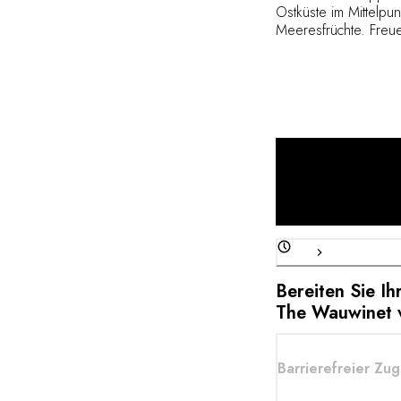
Ostküste im Mittelpu
Meeresfrüchte. Freue
Gerichten, die mit d
zubereitet werden, u
herrlichem Blick auf
Bereiten Sie I
The Wauwinet 
Barrierefreier Zu