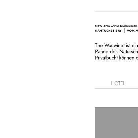
NEW ENGLAND KLASSIKER
NANTUCKET BAY
VOM M
The Wauwinet ist ei
Rande des Natursch
Privatbucht können 
Wellengang beobachte
Picknicks, Beobachtu
Geschichte der Inse
entlang der Straße 
HOTEL
einem Chevrolet Wo
Topper's mit Ausblic
oder mit dem Ausflu