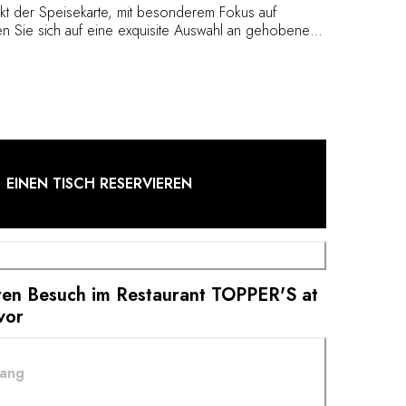
nkt der Speisekarte, mit besonderem Fokus auf
n Sie sich auf eine exquisite Auswahl an gehobenen
en besten regionalen und saisonalen Produkten
nd die Sie auf der überdachten Panoramaterrasse mit
 die Nantucket Bay genießen können.
EINEN TISCH RESERVIEREN
hren Besuch im Restaurant TOPPER'S at
vor
gang