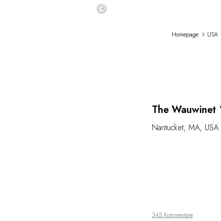
©
Homepage
USA
L
The Wauwinet
Nantucket
,
MA
,
USA
345 Kommentare