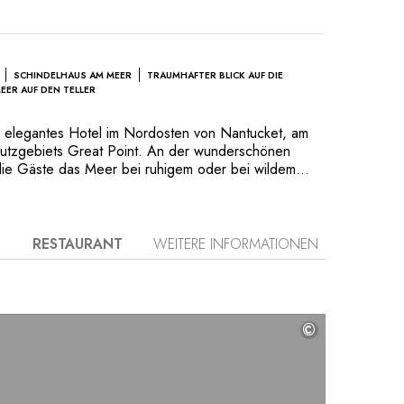
SCHINDELHAUS AM MEER
TRAUMHAFTER BLICK AUF DIE
EER AUF DEN TELLER
n elegantes Hotel im Nordosten von Nantucket, am
utzgebiets Great Point. An der wunderschönen
die Gäste das Meer bei ruhigem oder bei wildem
n. Das Hotel bietet viele Freizeitaktivitäten, von
ng der Wale, die eine wichtige Rolle in der
l gespielt haben, Kochkurse, Entdeckungstouren
nach Great Point, und besuchen Sie Siasconset in
RESTAURANT
WEITERE INFORMATIONEN
ody 1949 Plymouth Special Deluxe. Das Restaurant
k auf die Bucht, kann von Nantucket auf der Straße
gsboot Wauwinet Lady, erreicht werden.
©