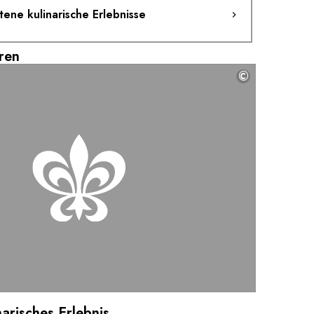
ne kulinarische Erlebnisse
ren
©
arisches Erlebnis