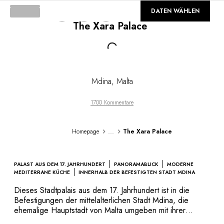
DESTINATIONEN
©
GALERIE
DATEN WÄHLEN
Afrika & Indischer Ozean
The Xara Palace
Mittel- & Südamerika
Nordamerika
Loading...
Asien
Europa
Karibik
Mdina
,
Malta
Naher Osten & Ägypten
Ozeanien
1700 Kommentare
Alle unsere Hotels und Restaurants
REISEROUTE
...
Homepage
The Xara Palace
INSPIRATIONEN
Neue Hotels und Restaurants
Zu zweit
PALAST AUS DEM 17. JAHRHUNDERT
PANORAMABLICK
MODERNE
Familienfreundlich
MEDITERRANE KÜCHE
INNERHALB DER BEFESTIGTEN STADT MDINA
Restaurants
Dieses Stadtpalais aus dem 17. Jahrhundert ist in die
Spa & Wellness
Befestigungen der mittelalterlichen Stadt Mdina, die
Naturverbunden
ehemalige Hauptstadt von Malta umgeben mit ihrer
bemerkenswerten barocken Architektur integriert. Die
In den Bergen