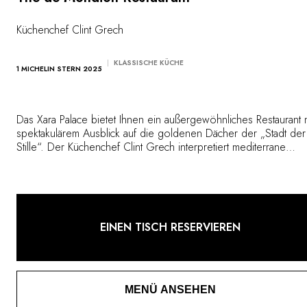
Küchenchef Clint Grech
KLASSISCHE KÜCHE
1 MICHELIN STERN 2025
Das Xara Palace bietet Ihnen ein außergewöhnliches Restaurant m
spektakulärem Ausblick auf die goldenen Dächer der „Stadt der
Stille“. Der Küchenchef Clint Grech interpretiert mediterrane
Aromen neu und verbindet dabei das maltesische kulinarische 
mit modernen Einflüssen zu einer raffinierten Küche. Mit viel Lie
zum Detail angerichtet und voller Ausdruckskraft, spiegelt jedes
Gericht das stilvolle Ambiente wider.
EINEN TISCH RESERVIEREN
MENÜ ANSEHEN