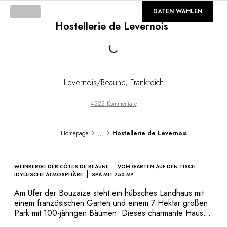
DESTINATIONEN
©
GALERIE
DATEN WÄHLEN
Afrika & Indischer Ozean
Hostellerie de Levernois
Mittel- & Südamerika
Loading...
Nordamerika
Asien
Europa
Karibik
Levernois/Beaune
,
Frankreich
Naher Osten & Ägypten
Ozeanien
4222 Kommentare
Alle unsere Hotels und Restaurants
REISEROUTE
...
Homepage
Hostellerie de Levernois
INSPIRATIONEN
Neue Hotels und Restaurants
Zu zweit
WEINBERGE DER CÔTES DE BEAUNE
VOM GARTEN AUF DEN TISCH
Familienfreundlich
IDYLLISCHE ATMOSPHÄRE
SPA MIT 750 M²
Restaurants
Am Ufer der Bouzaize steht ein hübsches Landhaus mit
Spa & Wellness
einem französischen Garten und einem 7 Hektar großen
Naturverbunden
Park mit 100-jährigen Bäumen. Dieses charmante Haus
inmitten des renommierten Weinbaugebiets Côte-de-
In den Bergen