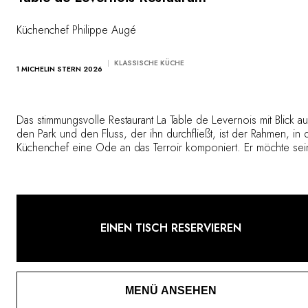
Küchenchef Philippe Augé
KLASSISCHE KÜCHE
1 MICHELIN STERN 2026
Das stimmungsvolle Restaurant La Table de Levernois mit Blick au
den Park und den Fluss, der ihn durchfließt, ist der Rahmen, in
Küchenchef eine Ode an das Terroir komponiert. Er möchte sei
Leidenschaft teilen und durch eine Küche der Geschmacksnoten
Aromen und Farben Emotionen bei den Gästen wecken.
EINEN TISCH RESERVIEREN
MENÜ ANSEHEN