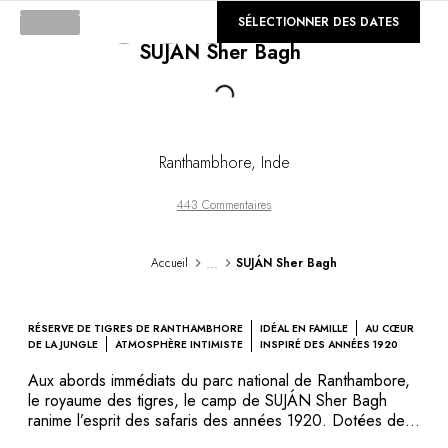
DESTINATIONS
©
SÉLECTIONNER DES DATES
GALERIE
Afrique & Océan Indien
SUJÁN Sher Bagh
Amérique Centrale & du Sud
Amérique du Nord
Loading...
Asie
Europe
Les Caraïbes
Ranthambhore
,
Inde
Moyen-Orient & Egypte
Océanie
443 Commentaires
Tous nos hôtels et restaurants
ITINÉRAIRES
...
Accueil
SUJÁN Sher Bagh
INSPIRATIONS
Nouveaux hôtels & restaurants
À deux
RÉSERVE DE TIGRES DE RANTHAMBHORE
IDÉAL EN FAMILLE
AU CŒUR
En famille
DE LA JUNGLE
ATMOSPHÈRE INTIMISTE
INSPIRÉ DES ANNÉES 1920
Restaurants
Aux abords immédiats du parc national de Ranthambore,
Spa & bien-être
le royaume des tigres, le camp de SUJÁN Sher Bagh
Proche de la nature
ranime l’esprit des safaris des années 1920. Dotées de
vérandas privées et décorées avec un goût exquis, les
À la montagne