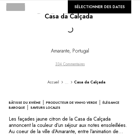
DESTINATIONS
©
SÉLECTIONNER DES DATES
GALERIE
Afrique & Océan Indien
Casa da Calçada
Amérique Centrale & du Sud
Amérique du Nord
Loading...
Asie
Europe
Les Caraïbes
Amarante
,
Portugal
Moyen-Orient & Egypte
Océanie
334 Commentaires
Tous nos hôtels et restaurants
ITINÉRAIRES
...
Accueil
Casa da Calçada
INSPIRATIONS
Nouveaux hôtels & restaurants
À deux
BÂTISSE DU XVIÈME
PRODUCTEUR DE VINHO VERDE
ÉLÉGANCE
En famille
BAROQUE
SAVEURS LOCALES
Restaurants
Les façades jaune citron de la Casa da Calçada
Spa & bien-être
annoncent la couleur d’un séjour aux notes ensoleillées.
Proche de la nature
Au coeur de la ville d’Amarante, entre l’animation de
Porto et les paysages baignés de lumière de la vallée du
À la montagne