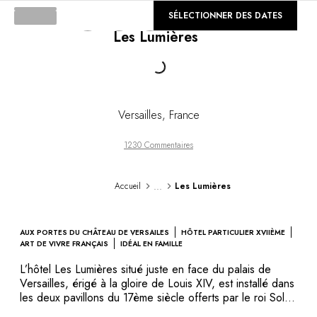
DESTINATIONS
©
SÉLECTIONNER DES DATES
GALERIE
Afrique & Océan Indien
Les Lumières
Amérique Centrale & du Sud
Amérique du Nord
Loading...
Asie
Europe
Les Caraïbes
Versailles
,
France
Moyen-Orient & Egypte
Océanie
1230 Commentaires
Tous nos hôtels et restaurants
ITINÉRAIRES
...
Accueil
Les Lumières
INSPIRATIONS
Nouveaux hôtels & restaurants
À deux
AUX PORTES DU CHÂTEAU DE VERSAILES
HÔTEL PARTICULIER XVIIÈME
En famille
ART DE VIVRE FRANÇAIS
IDÉAL EN FAMILLE
Restaurants
L’hôtel Les Lumières situé juste en face du palais de
Spa & bien-être
Versailles, érigé à la gloire de Louis XIV, est installé dans
Proche de la nature
les deux pavillons du 17ème siècle offerts par le roi Soleil
à Edouard Colbert et Antoine de Gramont. Un cadre
À la montagne