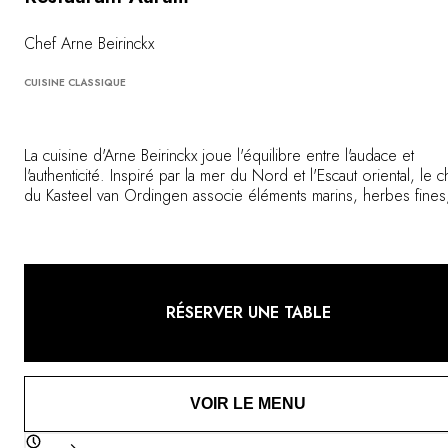
Vous avez une question ?
MAGAZINE
Chef Arne Beirinckx
NOS ENGAGEMENTS
CUISINE CLASSIQUE
La cuisine d'Arne Beirinckx joue l'équilibre entre l'audace et
l'authenticité. Inspiré par la mer du Nord et l'Escaut oriental, le c
du Kasteel van Ordingen associe éléments marins, herbes fines
touches d'agrumes et produits du terroir. Dans un décor
majestueux, sa table affirme une identité singulière et mémorable
RÉSERVER UNE TABLE
VOIR LE MENU