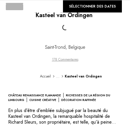
DESTINATIONS
©
SÉLECTIONNER DES DATES
GALERIE
Afrique & Océan Indien
Kasteel van Ordingen
Amérique Centrale & du Sud
Loading...
Amérique du Nord
Asie
Europe
Les Caraïbes
Saint-Trond
,
Belgique
Moyen-Orient & Egypte
Océanie
178 Commentaires
Tous nos hôtels et restaurants
ITINÉRAIRES
...
Accueil
Kasteel van Ordingen
INSPIRATIONS
Nouveaux hôtels & restaurants
À deux
CHÂTEAU RENAISSANCE FLAMANDE
RICHESSES DE LA RÉGION DU
En famille
LIMBOURG
CUISINE CRÉATIVE
DÉCORATION RAFFINÉE
Restaurants
En plus d’être d’emblée subjugué par la beauté du
Spa & bien-être
Kasteel van Ordingen, la remarquable hospitalité de
Proche de la nature
Richard Sleurs, son propriétaire, est telle, qu’à peine
arrivé vous vous sentez immédiatement chez vous. Se
À la montagne