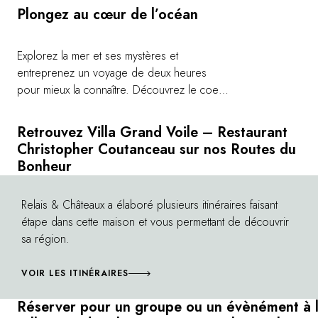
Plongez au cœur de l’océan
Explorez la mer et ses mystères et
entreprenez un voyage de deux heures
pour mieux la connaître. Découvrez le coeur
des océans an visitant l'un des plus grands
aquariums privés d'Europe. Partez à la
Retrouvez Villa Grand Voile – Restaurant
rencontre de plus de 12 000 animaux
Christopher Coutanceau sur nos Routes du
marins, et laissez-vous surprendre par la
Bonheur
biodiversité de l'Atlantique, de la
Méditerranée, et des mers des tropiques.
Relais & Châteaux a élaboré plusieurs itinéraires faisant
©
L'aquarium est engagé pour la défense de
étape dans cette maison et vous permettant de découvrir
l'environnement depuis de nombreuses
sa région.
années, notamment en développant un
programme d'observations et de soins des
VOIR LES ITINÉRAIRES
tortues marines dans son centre de
recherche unique en son genre sur la côte
Réserver pour un groupe ou un évènément à 
atlantique.