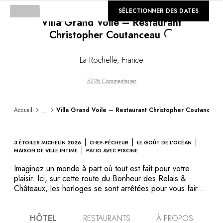
Loading...
©
SÉLECTIONNER DES DATES
GALERIE
Villa Grand Voile – Restaurant
Christopher Coutanceau
La Rochelle
,
France
5226 Commentaires
...
Accueil
Villa Grand Voile – Restaurant Christopher Coutanceau
3 ÉTOILES MICHELIN 2026
CHEF-PÊCHEUR
LE GOÛT DE L'OCÉAN
MAISON DE VILLE INTIME
PATIO AVEC PISCINE
Imaginez un monde à part où tout est fait pour votre
plaisir. Ici, sur cette route du Bonheur des Relais &
Châteaux, les horloges se sont arrêtées pour vous faire
partager un moment hors du temps. Située à deux pas du
restaurant, la Villa Grand Voile a concrétisé le rêve ultime
HÔTEL
RESTAURANTS
À PROPOS
de Christopher Coutanceau et Nicolas Brossard : pouvoir