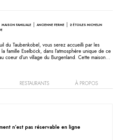
MAISON FAMILIALE
ANCIENNE FERME
2 ÉTOILES MICHELIN
UE
uil du Taubenkobel, vous serez accueilli par les
u, la famille Eselböck, dans l’atmosphère unique de ce
au coeur d’un village du Burgenland. Cette maison
e à votre bien-être, à la découverte de l’art et à
 de la plaine de Pannonie. La remarquable cuisine du
s papilles. Créée en 1984, l’ancienne ferme accueille
s meilleures adresses culinaires, mais est aussi un
RESTAURANTS
À PROPOS
 épicerie fine au milieu d’un jardin ravissant, au
 ne pourrez que succomber.
ment n’est pas réservable en ligne