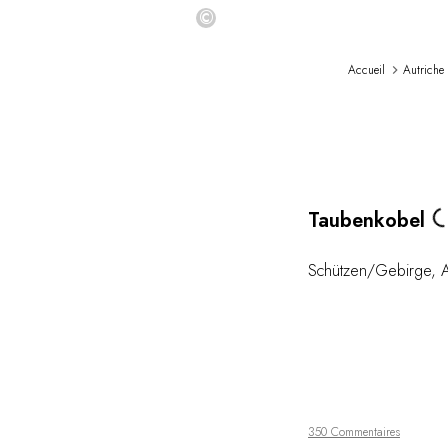
©
Accueil
Autriche
Loa
Taubenkobel
Schützen/Gebirge
,
A
350 Commentaires