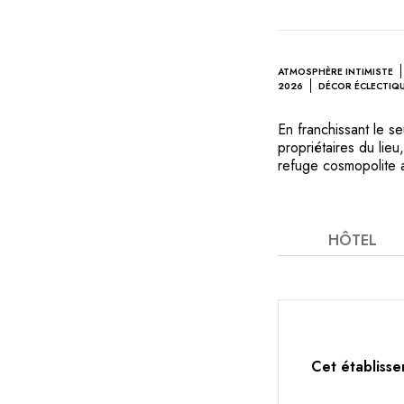
ATMOSPHÈRE INTIMISTE
2026
DÉCOR ÉCLECTIQ
En franchissant le se
propriétaires du lie
refuge cosmopolite 
de vigneron est dédié
l'amour de la nature
restaurant ravira vo
non seulement une de
HÔTEL
hôtel romantique, une
charme duquel vous
Cet établisse