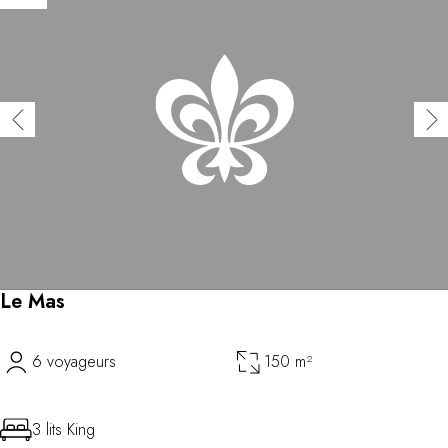
Le Mas
6 voyageurs
150 m²
3 lits King