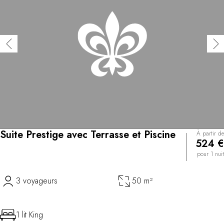
Suite Prestige avec Terrasse et Piscine
À partir de
524 €
pour 1 nuit
3 voyageurs
50 m²
1 lit King