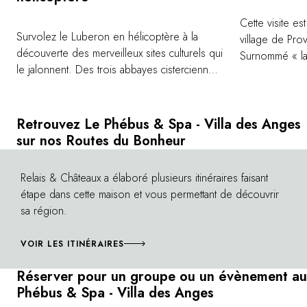
Cette visite es
Survolez le Luberon en hélicoptère à la
village de Pro
découverte des merveilleux sites culturels qui
Surnommé « la 
le jalonnent. Des trois abbayes cisterciennes
de L'Isle-sur-l
Senanque, Silvacane et Thoronet, aux
deux bras de l
champs de lavande en passant au-dessus du
anciennes, ses
Colorado provençal et des ocres de
à aubes, ses 
Retrouvez Le Phébus & Spa - Villa des Anges
Roussillon, le spectacle est à couper le
l'endroit se pr
sur nos Routes du Bonheur
souffle. De plus, vous pourrez profiter d'une
flânerie. L'in
halte dans un domaine viticole pour une
du dimanche es
Relais & Châteaux a élaboré plusieurs itinéraires faisant
©
dégustation et terminer par une vue
couleurs et de 
étape dans cette maison et vous permettant de découvrir
imprenable sur le Palais des Papes en
Sorgue est éga
sa région.
Avignon.
chineurs ». Le
Les villages de
VOIR LES ITINÉRAIRES
renommée inter
Internationale 
Réserver pour un groupe ou un évènement au
l'automne.
Phébus & Spa - Villa des Anges