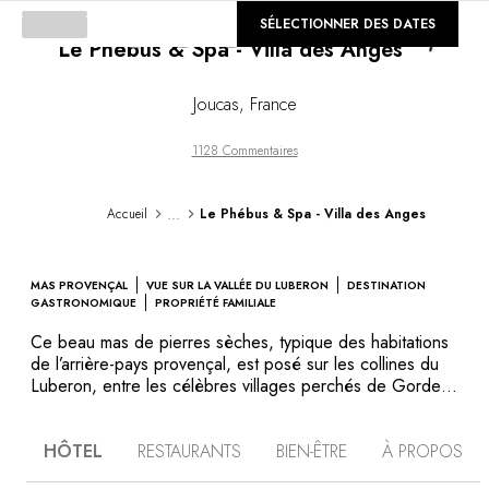
©
SÉLECTIONNER DES DATES
GALERIE
Le Phébus & Spa - Villa des Anges
Loading...
Joucas
,
France
1128 Commentaires
...
Accueil
Le Phébus & Spa - Villa des Anges
MAS PROVENÇAL
VUE SUR LA VALLÉE DU LUBERON
DESTINATION
GASTRONOMIQUE
PROPRIÉTÉ FAMILIALE
Ce beau mas de pierres sèches, typique des habitations
de l’arrière-pays provençal, est posé sur les collines du
Luberon, entre les célèbres villages perchés de Gordes
et Roussillon. Le Phébus & Spa - Villa des Anges
occupe un site historique dont les vestiges datent des
HÔTEL
RESTAURANTS
BIEN-ÊTRE
À PROPOS
chevaliers de l’Ordre de Malte. La blondeur des murs,
l’ocre des tuiles canal, les verts changeants des pins et