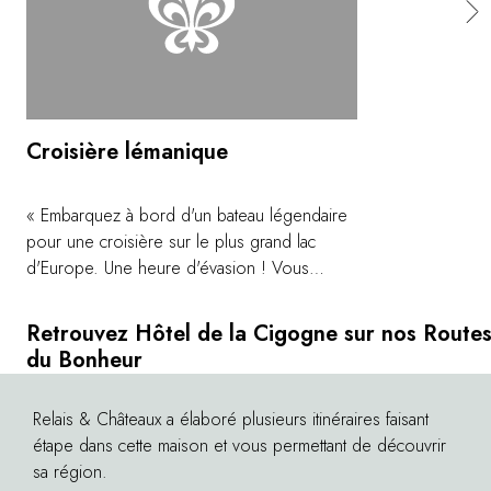
Croisière lémanique
« Embarquez à bord d'un bateau légendaire
pour une croisière sur le plus grand lac
d'Europe. Une heure d'évasion ! Vous
découvrirez la ville, sa merveilleuse rade et
les beautés des rives genevoises. Profitez
Retrouvez Hôtel de la Cigogne sur nos Route
d'une vue incomparable sur le massif du
du Bonheur
mont Blanc, les monuments, les villas
célèbres, l'ONU ou encore les jardins dont
Relais & Châteaux a élaboré plusieurs itinéraires faisant
©
les arbres centenaires font la fierté de la ville.
étape dans cette maison et vous permettant de découvrir
Hors saison, offrez-vous un tour de ville qui
sa région.
vous mènera de surprises en découvertes à