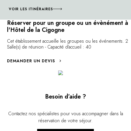
deux pas de l'hôtel ou laissez-vous aller à
VOIR LES ITINÉRAIRES
une balade dans l'un des somptueux parcs
en bord de lac. »
Réserver pour un groupe ou un évènément à
l'Hôtel de la Cigogne
Cet établissement accueille les groupes ou les événements. 2
Salle(s) de réunion - Capacité d'accueil : 40
DEMANDER UN DEVIS
Besoin d’aide ?
Contactez nos spécialistes pour vous accompagner dans la
réservation de votre séjour.