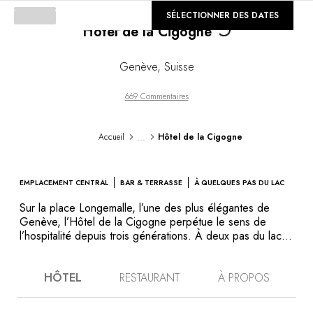
Loading...
©
SÉLECTIONNER DES DATES
GALERIE
Hôtel de la Cigogne
Genève
,
Suisse
669 Commentaires
...
Accueil
Hôtel de la Cigogne
EMPLACEMENT CENTRAL
BAR & TERRASSE
À QUELQUES PAS DU LAC
Sur la place Longemalle, l’une des plus élégantes de
Genève, l’Hôtel de la Cigogne perpétue le sens de
l’hospitalité depuis trois générations. À deux pas du lac
et de la Vieille-Ville, cette adresse idéalement située
permet de découvrir la cité à pied, et de profiter
HÔTEL
RESTAURANT
À PROPOS
pleinement de ses principales attractions. Une cigogne
dorée déploie ses ailes, perchée sur la façade
immaculée de ce bâtiment historique. À l’intérieur, les