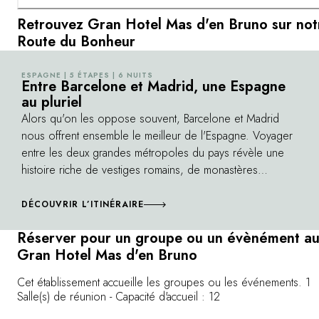
Retrouvez Gran Hotel Mas d'en Bruno sur not
Route du Bonheur
ESPAGNE | 5 ÉTAPES | 6 NUITS
©
Entre Barcelone et Madrid, une Espagne
au pluriel
Alors qu'on les oppose souvent, Barcelone et Madrid
nous offrent ensemble le meilleur de l'Espagne. Voyager
entre les deux grandes métropoles du pays révèle une
histoire riche de vestiges romains, de monastères
cisterciens, de musées, de villages fortifiés tout comme
une passion unique pour le football. Entre la Catalogne,
DÉCOUVRIR L’ITINÉRAIRE
l'Aragon, la Castille et la région de Madrid, c'est une
Réserver pour un groupe ou un évènément a
Espagne plurielle et enchanteresse que l'on parcourt.
Gran Hotel Mas d'en Bruno
Cet établissement accueille les groupes ou les événements. 1
Salle(s) de réunion - Capacité d'accueil : 12