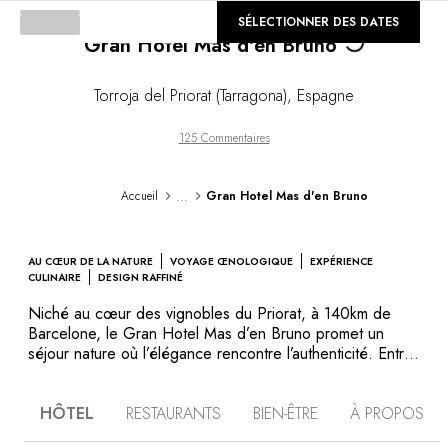
©
SÉLECTIONNER DES DATES
GALERIE
Gran Hotel Mas d'en Bruno
Loading...
Torroja del Priorat (Tarragona)
,
Espagne
125 Commentaires
...
Accueil
Gran Hotel Mas d'en Bruno
AU CŒUR DE LA NATURE
VOYAGE ŒNOLOGIQUE
EXPÉRIENCE
CULINAIRE
DESIGN RAFFINÉ
Niché au cœur des vignobles du Priorat, à 140km de
Barcelone, le Gran Hotel Mas d’en Bruno promet un
séjour nature où l’élégance rencontre l’authenticité. Entre
expériences œnologiques et plaisirs gastronomiques,
chaque instant célèbre la richesse et la beauté du terroir
HÔTEL
RESTAURANTS
BIEN-ÊTRE
À PROPOS
catalan. Edifié en 1797, le bâtiment principal a conservé
sa façade d’origine ainsi que de nombreux éléments