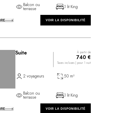
Balcon ou
1 lit King
terrasse
BRE
VOIR LA DISPONIBILITÉ
Suite
À partir de
740 €
Taxes incluses
| pour 1 nuit
2 voyageurs
50 m²
Balcon ou
1 lit King
terrasse
BRE
VOIR LA DISPONIBILITÉ