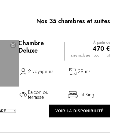
ement se poursuit au restaurant Les Pêcheurs, qui
ur le plus grand plaisir du palais et des yeux avec,
 l’Estérel. Le chef propose une cuisine de haut-vol, à
Nos 35 chambres et suites
ate, à partir d'ingrédients de saisons provenant de
ec lesquels il travaille.
Chambre
À partir de
©
©
470 €
Deluxe
Taxes incluses
| pour 1 nuit
2 voyageurs
29 m²
Balcon ou
1 lit King
terrasse
BRE
VOIR LA DISPONIBILITÉ