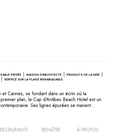
SABLE PRIVÉE
MAISON D'ARCHITECTE
PRODUITS DE LA MER
SERVICE SUR LA PLAGE REMARQUABLE
 et Cannes, se fondant dans un écrin où la
 premier plan, le Cap d’Antibes Beach Hotel est un
 contemporaine. Ses lignes épurées se marient
ne végétation méditerranéenne qui a le charme et la
 baigné par la mer, à la plage privée de sable fin
ins et à la magnifique piscine à débordement. La
 des chambres et suites vous invite à un voyage
RESTAURANTS
BIEN-ÊTRE
À PROPOS