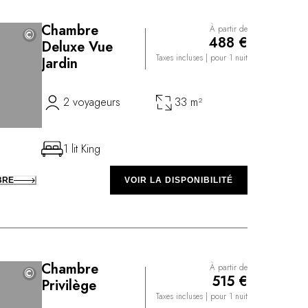
Chambre
À partir de
©
©
488 €
Deluxe Vue
Taxes incluses
| pour 1 nuit
Jardin
2 voyageurs
33 m²
1 lit King
BRE
VOIR LA DISPONIBILITÉ
Chambre
À partir de
©
©
515 €
Privilège
Taxes incluses
| pour 1 nuit