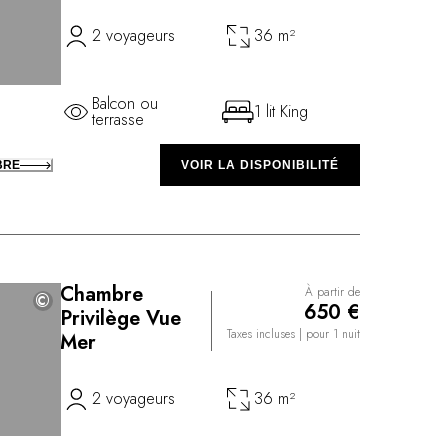
2 voyageurs
36 m²
Balcon ou
1 lit King
terrasse
BRE
VOIR LA DISPONIBILITÉ
Chambre
À partir de
©
©
650 €
Privilège Vue
Taxes incluses
| pour 1 nuit
Mer
2 voyageurs
36 m²