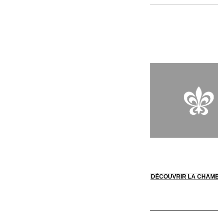
sensoriel. L’enchant
s’ouvre sur la mer po
au loin, le massif de
la fois fine et délic
producteurs locaux av
DÉCOUVRIR LA CHAM