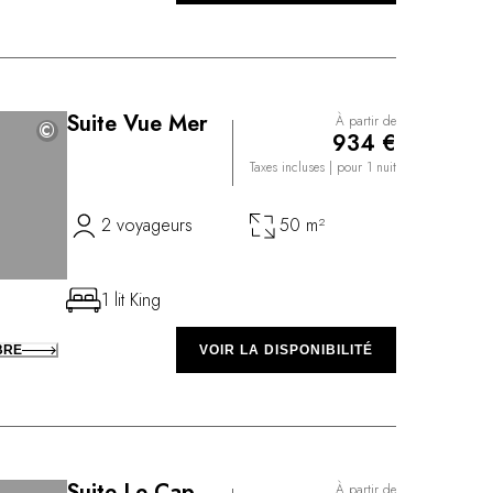
Suite Vue Mer
À partir de
©
©
934 €
Taxes incluses
| pour 1 nuit
2 voyageurs
50 m²
1 lit King
BRE
VOIR LA DISPONIBILITÉ
Suite Le Cap
À partir de