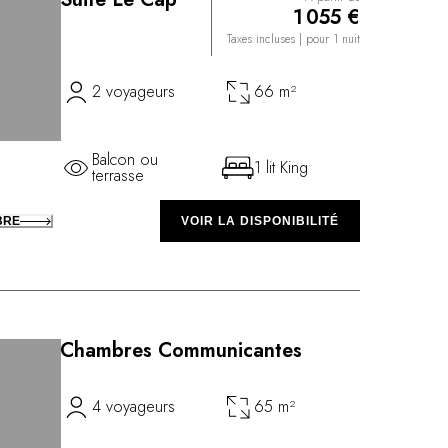
1 055 €
Taxes incluses
| pour 1 nuit
2 voyageurs
66 m²
Balcon ou
1 lit King
terrasse
BRE
VOIR LA DISPONIBILITÉ
Chambres Communicantes
4 voyageurs
65 m²