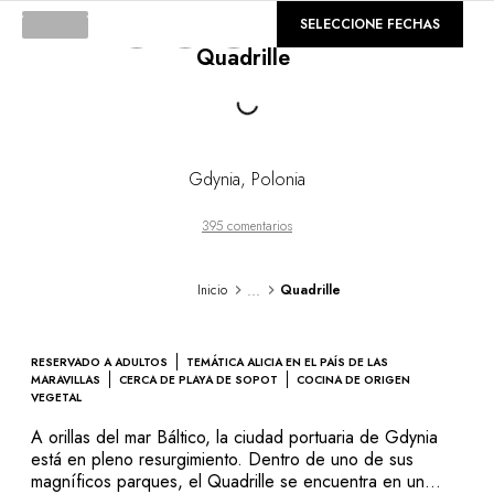
DESTINOS
©
GALERÍA
SELECCIONE FECHAS
África & Océano Índico
Quadrille
América Central & del Sur
Loading...
América del Norte
Asia
Europa
El Caribe
Gdynia
,
Polonia
Medio Oriente & Egipto
Oceanía
395 comentarios
Todos nuestros hoteles y restaurantes
ITINERARIOS
...
Inicio
Quadrille
TEMÁTICAS
Nuevos hoteles & restaurantes
En pareja
RESERVADO A ADULTOS
TEMÁTICA ALICIA EN EL PAÍS DE LAS
En familia
MARAVILLAS
CERCA DE PLAYA DE SOPOT
COCINA DE ORIGEN
VEGETAL
Restaurantes
Spa & bienestar
A orillas del mar Báltico, la ciudad portuaria de Gdynia
está en pleno resurgimiento. Dentro de uno de sus
Natureleza espectacular
magníficos parques, el Quadrille se encuentra en un
En la montaña