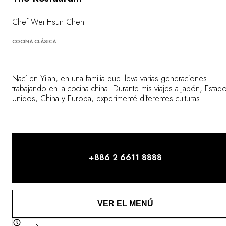
Chef Wei Hsun Chen
COCINA CLÁSICA
Nací en Yilan, en una familia que lleva varias generaciones
trabajando en la cocina china. Durante mis viajes a Japón, Estad
Unidos, China y Europa, experimenté diferentes culturas
gastronómicas. El estar expuesto a diversos estilos culinarios d
todo el mundo me ayudó a dar forma a mis técnicas de cocina 
crear platos deliciosos.
+886 2 6611 8888
VER EL MENÚ