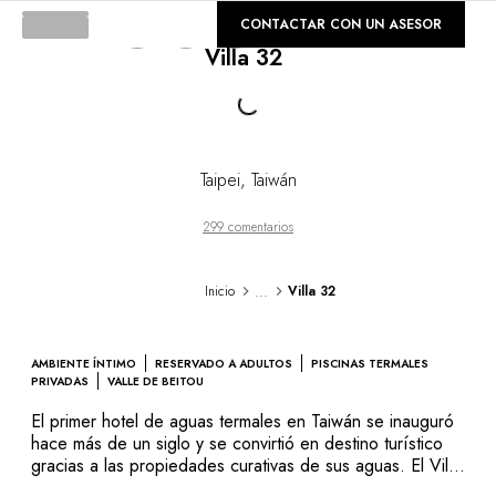
DESTINOS
©
CONTACTAR CON UN ASESOR
GALERÍA
África & Océano Índico
Loading...
Villa 32
América Central & del Sur
América del Norte
Asia
Europa
El Caribe
Taipei
,
Taiwán
Medio Oriente & Egipto
Oceanía
299 comentarios
Todos nuestros hoteles y restaurantes
ITINERARIOS
...
Inicio
Villa 32
TEMÁTICAS
Nuevos hoteles & restaurantes
En pareja
AMBIENTE ÍNTIMO
RESERVADO A ADULTOS
PISCINAS TERMALES
En familia
PRIVADAS
VALLE DE BEITOU
Restaurantes
El primer hotel de aguas termales en Taiwán se inauguró
Spa & bienestar
hace más de un siglo y se convirtió en destino turístico
Natureleza espectacular
gracias a las propiedades curativas de sus aguas. El Villa
32 ha perfeccionado esa tradición creando un entorno
En la montaña