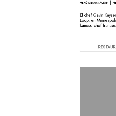
MENÚ DEGUSTACIÓN
ME
El chef Gavin Kaysen
Loop, en Minneapoli
famoso chef francés
Ubicado en un antig
arquitecto William 
establecimiento tan
elementos para sedu
RESTAU
buscan una cocina o
chef ha decidido rom
Frente a una veinte
de U que sirve de m
platos, dependiendo
los platos corre a ca
que las sorpresas s
caldo, y después vie
gustativas. Una expe