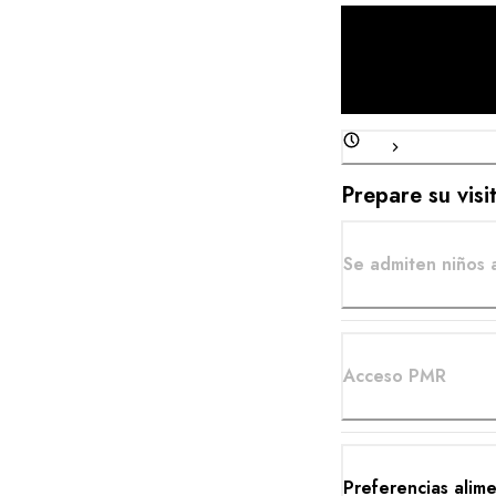
Prepare su visi
Se admiten niños 
Acceso PMR
Preferencias alime