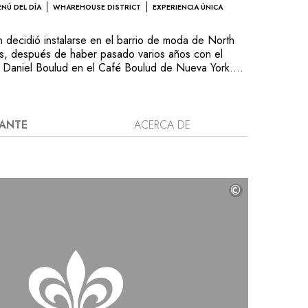
NÚ DEL DÍA
WHAREHOUSE DISTRICT
EXPERIENCIA ÚNICA
 decidió instalarse en el barrio de moda de North
s, después de haber pasado varios años con el
 Daniel Boulud en el Café Boulud de Nueva York.
uo almacén de café diseñado en el siglo XIX por el
Channing Whitney, Demi Restaurant es un
 reconocido como íntimo. Cuenta con todos los
cir a una clientela exigente de entendidos que
RANTE
ACERCA DE
riginal en un ambiente acogedor. Porque aquí el
per los códigos de la gastronomía tradicional.
na de comensales sentados en un mostrador en forma
esa, los cocineros preparan un menú de 7 u 11
©
 del día. La elección de los vinos que acompañan
rgo del chef, que prepara un viaje culinario en el
e suceden. Cada comida comienza por un tazón de
ne todo un festival de emociones visuales y
riencia verdaderamente original.