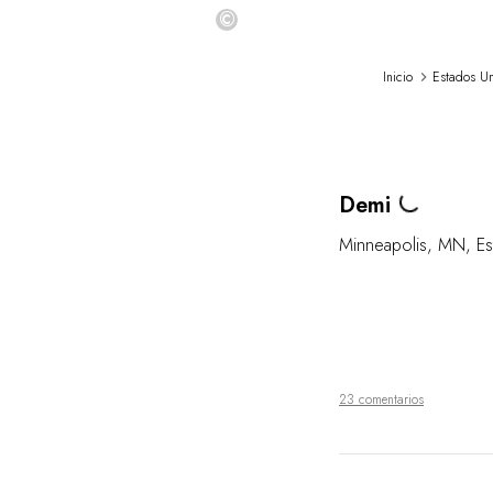
©
Inicio
Estados U
Loading...
Demi
Minneapolis
,
MN
,
Es
23 comentarios