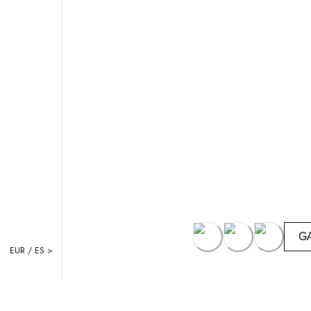
G
EUR / ES >