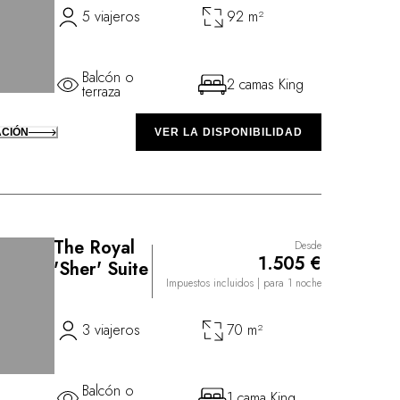
5 viajeros
92 m²
Balcón o
2 camas King
terraza
ACIÓN
VER LA DISPONIBILIDAD
The Royal
Desde
1.505 €
'Sher' Suite
Impuestos incluidos
| para 1 noche
3 viajeros
70 m²
Balcón o
1 cama King