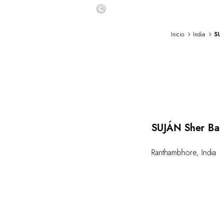
©
Inicio
India
S
Load
SUJÁN Sher B
Ranthambhore
,
India