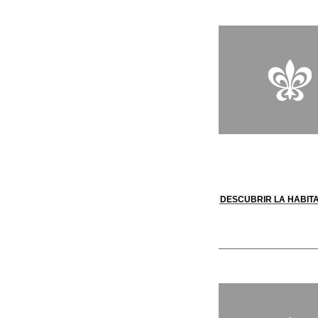
día alrededor de la
productos de la tier
recuerdos.
DESCUBRIR LA HABIT