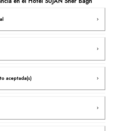
ancia en el Hotel SUJÁN Sher Bagh
al
ito aceptada(s)