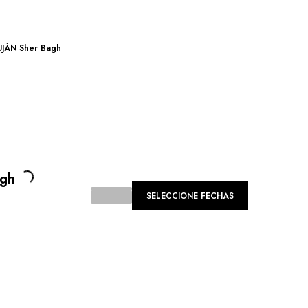
UJÁN Sher Bagh
ing...
agh
SELECCIONE FECHAS