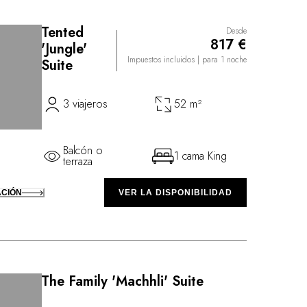
 hoguera. Cocinada en hornos de barro con los
ra, se convertirá, sin duda, en uno de sus mejores
Tented
Desde
817 €
'Jungle'
Impuestos incluidos
| para 1 noche
Suite
3 viajeros
52 m²
Balcón o
1 cama King
terraza
ACIÓN
VER LA DISPONIBILIDAD
The Family 'Machhli' Suite