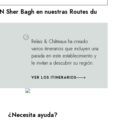
N Sher Bagh en nuestras Routes du
©
Relais & Châteaux ha creado
varios itinerarios que incluyen una
parada en este establecimiento y
le invitan a descubrir su región.
VER LOS ITINERARIOS
¿Necesita ayuda?
ros especialistas para que le asesoren a la hora de