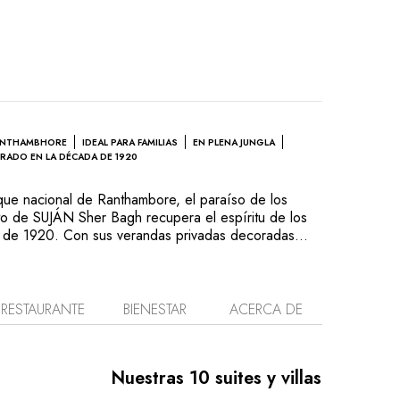
RANTHAMBHORE
IDEAL PARA FAMILIAS
EN PLENA JUNGLA
IRADO EN LA DÉCADA DE 1920
rque nacional de Ranthambore, el paraíso de los
to de SUJÁN Sher Bagh recupera el espíritu de los
a de 1920. Con sus verandas privadas decoradas
to, las elegantes tiendas reunidas en torno a un
 constituyen el refugio ideal de los exploradores.
onente ciudadela que da su nombre a la reserva, la
de ruinas de palacios, cenotafios y mansiones, ahora
RESTAURANTE
BIENESTAR
ACERCA DE
pectacular fauna salvaje. Gracias a su profundo
rque y sus ocupantes, los guías de SUJÁN Sher
experiencia de safari incomparable. Entre dos
Nuestras 10 suites y villas
se en la piscina a la sombra de los nimbos de la
ional india permite intercambiar las impresiones del