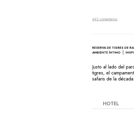
443 comentarios
RESERVA DE TIGRES DE 
AMBIENTE ÍNTIMO
INSP
Justo al lado del pa
tigres, el campamen
safaris de la décad
con un gusto exquisi
fuego de campamento
Dominado por la imp
jungla está repleta 
HOTEL
habitadas por una es
conocimiento del pa
Bagh le ofrecen una 
expediciones, reláje
India. La cena tradic