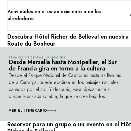
Actividades en el establecimiento o en los
alrededores
Descubra Hôtel Richer de Belleval en nuestra
Route du Bonheur
FRANCIA | 5 ETAPAS | 9 NOCHES
©
Desde Marsella hasta Montpellier, el Sur
de Francia gira en torno a la cultura
Desde el Parque Nacional de Calanques hasta las llanuras
de la Camarga, puede evadirse en los paisajes naturales
bañados por el sol. Y después, vaya rápidamente a
buscar la ansiada sombra, la que se crea bajo los
cenadores o en el interior de las galerías o los museos.
Entre Marsella y Montpellier, el arte se presenta con
VER EL ITINERARIO
refinamiento y pasión. Gira en torno a las nuevas
Reservar para un grupo o un evento en el Hôt
arquitecturas, el arte contemporáneo, la fotografía o el