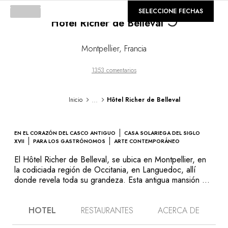
©
GALERÍA
SELECCIONE FECHAS
Hôtel Richer de Belleval
Loading...
Montpellier
,
Francia
1353 comentarios
...
Inicio
Hôtel Richer de Belleval
EN EL CORAZÓN DEL CASCO ANTIGUO
CASA SOLARIEGA DEL SIGLO
XVII
PARA LOS GASTRÓNOMOS
ARTE CONTEMPORÁNEO
El Hôtel Richer de Belleval, se ubica en Montpellier, en
la codiciada región de Occitania, en Languedoc, allí
donde revela toda su grandeza. Esta antigua mansión del
siglo XVII, meticulosamente renovada por los mejores
especialistas en restauración del patrimonio, se ha
HOTEL
RESTAURANTES
ACERCA DE
transformado en un auténtico hogar familiar y alberga
ahora un excelente restaurante gastronómico y una