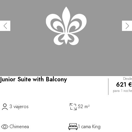
Junior Suite with Balcony
Desde
621 €
para 1 noche
3 viajeros
52 m²
Chimenea
1 cama King