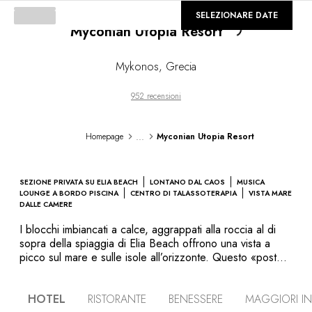
©
GALLERIA
SELEZIONARE DATE
Loading...
Myconian Utopia Resort
Mykonos
,
Grecia
952 recensioni
...
Homepage
Myconian Utopia Resort
SEZIONE PRIVATA SU ELIA BEACH
LONTANO DAL CAOS
MUSICA
LOUNGE A BORDO PISCINA
CENTRO DI TALASSOTERAPIA
VISTA MARE
DALLE CAMERE
I blocchi imbiancati a calce, aggrappati alla roccia al di
sopra della spiaggia di Elia Beach offrono una vista a
picco sul mare e sulle isole all’orizzonte. Questo «posto
ideale», un mix di architettura tradizionale, materiali
moderni, oggetti d’arte originali e mobilio contemporaneo,
HOTEL
RISTORANTE
BENESSERE
MAGGIORI I
invita a godere il meglio di Mykonos: attività nautiche sulla