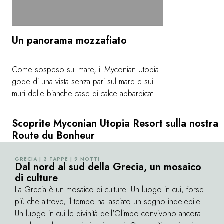
Un panorama mozzafiato
Come sospeso sul mare, il Myconian Utopia
gode di una vista senza pari sul mare e sui
muri delle bianche case di calce abbarbicate
alla scogliera sopra la spiaggia Elia Beach.
Lasciatevi conquistare da tanta bellezza e
Scoprite Myconian Utopia Resort sulla nostra
ripartite trasformati da un'esperienza visiva da
Route du Bonheur
antologia.
GRECIA | 3 TAPPE | 9 NOTTI
©
Dal nord al sud della Grecia, un mosaico
di culture
La Grecia è un mosaico di culture. Un luogo in cui, forse
più che altrove, il tempo ha lasciato un segno indelebile.
Un luogo in cui le divinità dell'Olimpo convivono ancora