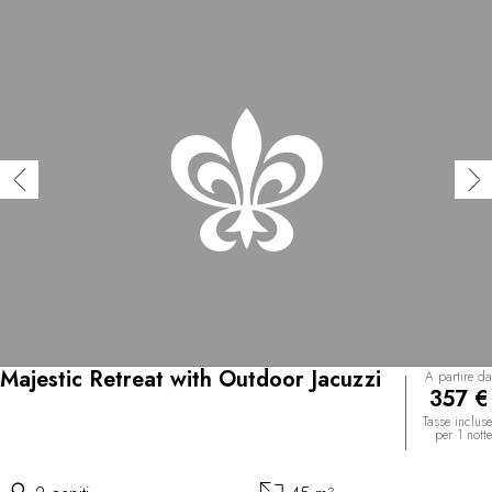
Majestic Retreat with Outdoor Jacuzzi
A partire da
357 €
Tasse incluse
per 1 notte