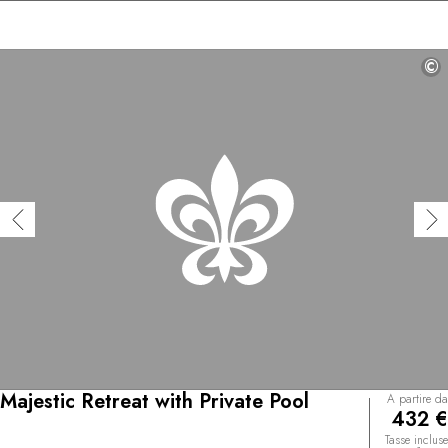
©
Majestic Retreat with Private Pool
A partire da
432 €
Tasse incluse