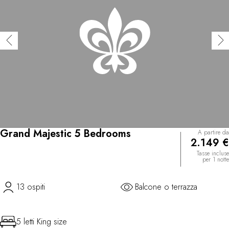
Grand Majestic 5 Bedrooms
A partire da
2.149 €
Tasse incluse
per 1 notte
13 ospiti
Balcone o terrazza
5 letti King size