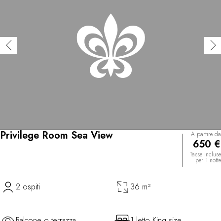
Privilege Room Sea View
A partire da
650 €
Tasse incluse
per 1 notte
2 ospiti
36 m²
Balcone o terrazza
1 letto King size