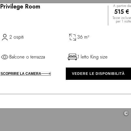
Privilege Room
A partire da
515 €
Tasse incluse
per 1 notte
2 ospiti
36 m²
Balcone o terrazza
1 letto King size
SCOPRIRE LA CAMERA
VEDERE LE DISPONIBILITÀ
©