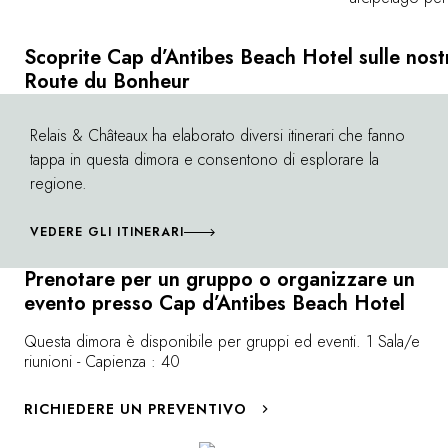
villaggi d'un tempo. La città vecchia si svela ai
Circondata da 
turisti curiosi in un dedalo di stradine che
calette solitari
conducono al Fort Carré, alla Porta marina,
Scoprite Cap d’Antibes Beach Hotel sulle nost
più grande dell
alla cinta muraria e al Port Vauban. La sua
Route du Bonheur
Vauban, luogo
anima provenzale si assapora anche nei
la Maschera di
mercati della città, che seducono con frutta e
Relais & Châteaux ha elaborato diversi itinerari che fanno
©
Una foresta dem
verdura baciate dal sole. Perdetevi nei vicoli
tappa in questa dimora e consentono di esplorare la
di sentieri escu
di questa città pittoresca, ascoltate le diverse
regione.
di scoprire una
lingue parlare ai tavolini dei bar, ubriacatevi
Ma quest'arcip
dei profumi floreali che inebriano la città:
VEDERE GLI ITINERARI
bellezza dell'a
ecco a voi la Provenza!
che producono
Prenotare per un gruppo o organizzare un
sull'isola di S
evento presso Cap d’Antibes Beach Hotel
raggiungibili i
Cannes, Juan l
Questa dimora è disponibile per gruppi ed eventi. 1 Sala/e
riunioni - Capienza : 40
RICHIEDERE UN PREVENTIVO