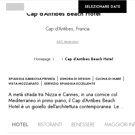
©
GALLERIA
SELEZIONARE DATE
Cap d’Antibes Beach Hotel
Loading...
Cap d'Antibes
,
Francia
643 recensioni
...
Homepage
Cap d’Antibes Beach Hotel
SPIAGGIA SABBIOSA PRIVATA
DIMORA DI DESIGN
CUCINA DI MARE
VISTA MOZZAFIATO
SERVIZIO SPIAGGIA ECCELLENTE
A metà strada tra Nizza e Cannes, in una cornice col
Mediterraneo in primo piano, il Cap d’Antibes Beach
Hotel è un gioiello dell’architettura contemporanea. Le
sue linee minimalistiche sono in completa armonia con una
vegetazione mediterranea che ha il fascino e la
HOTEL
RISTORANTI
BENESSERE
MAGGIORI IN
freschezza di un giardino bagnato dal mare, con la
spiaggia privata di sabbia fine che guarda le isole di