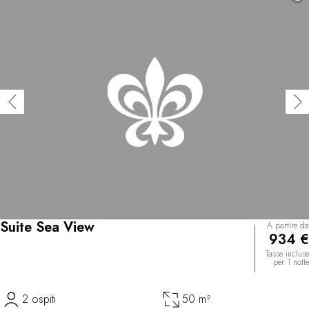
Suite Sea View
A partire da
934 €
Tasse incluse
per 1 notte
2 ospiti
50 m²