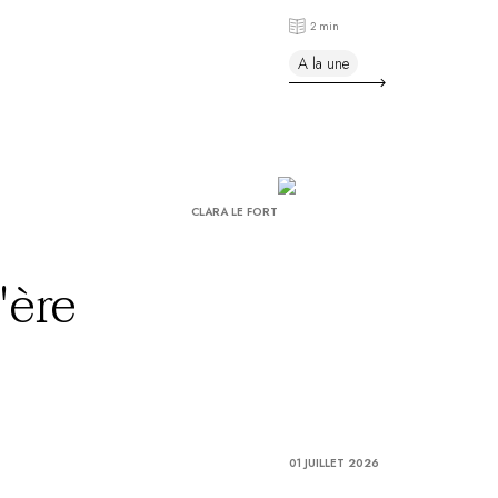
Sud
2 min
A la une
CLARA LE FORT
'ère
01 JUILLET 2026