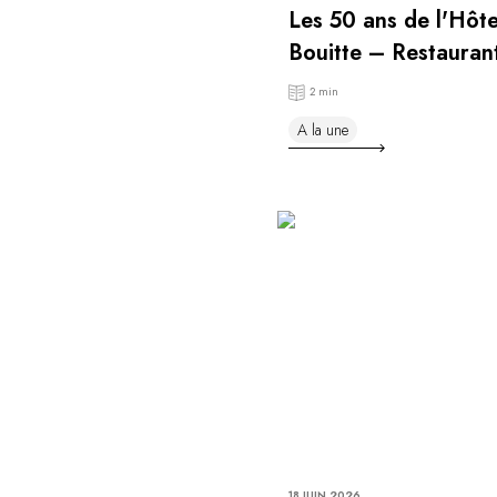
Les 50 ans de l'Hôt
Bouitte – Restauran
Maxime Meilleur
2 min
A la une
18 JUIN 2026