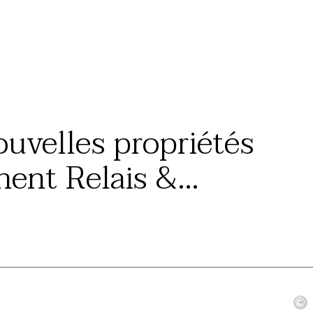
ouvelles propriétés
gnent Relais &
aux
©