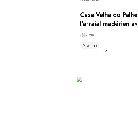
Casa Velha do Palhe
l’arraial madérien av
Gourmet 2026
4 min
A la une