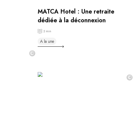
MATCA Hotel : Une retraite
dédiée à la déconnexion
2 min
A la une
©
©