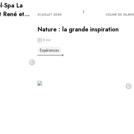
el-Spa La
t René et
01 JUILLET 2026
COLINE DE SILANS
Nature : la grande inspiration
8 min
Expériences
©
©