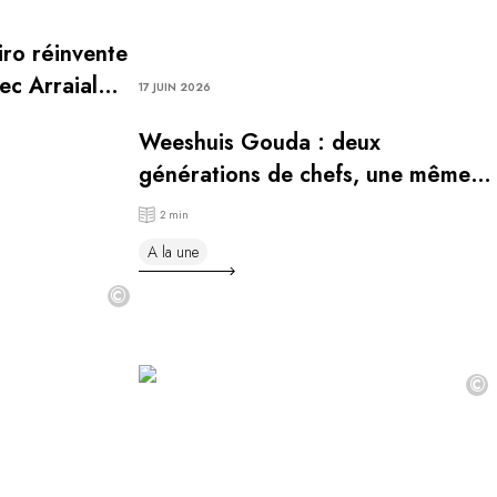
iro réinvente
ec Arraial
17 JUIN 2026
Weeshuis Gouda : deux
générations de chefs, une même
vision
2 min
A la une
©
©