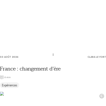
Vous avez une question ?
MAGAZINE
NOS ENGAGEMENTS
03 AOÛT 2026
CLARA LE FORT
France : changement d'ère
6 min
Expériences
©