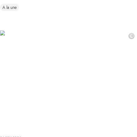
A la une
©