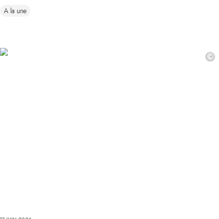
A la une
©