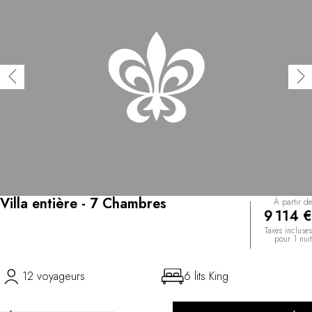
Villa entière - 7 Chambres
À partir de
9 114 €
Taxes incluses
pour 1 nuit
12 voyageurs
6 lits King