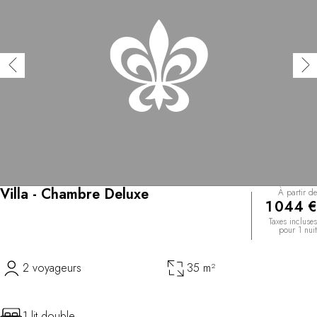
Villa - Chambre Deluxe
À partir de
1 044 €
Taxes incluses
pour 1 nuit
2 voyageurs
35 m²
1 lit double