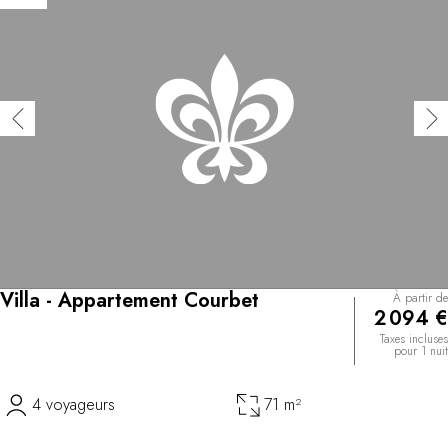
Villa - Appartement Courbet
À partir de
2 094 €
Taxes incluses
pour 1 nuit
4 voyageurs
71 m²