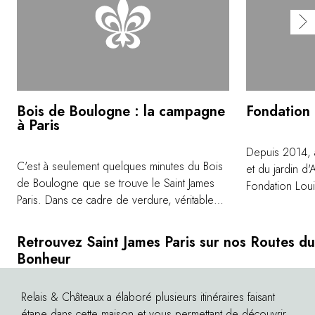
Bois de Boulogne : la campagne
Fondation 
à Paris
Depuis 2014, 
C'est à seulement quelques minutes du Bois
et du jardin d'
de Boulogne que se trouve le Saint James
Fondation Louis
Paris. Dans ce cadre de verdure, véritable
et de l'ingénio
poumon de la capitale parisienne, 850
Gehry, la fonda
hectares de superficie et 30 km de chemins
son armature d
Retrouvez Saint James Paris sur nos Routes du
et pistes cyclables, permettent de s'adonner
temporaires en
Bonheur
à la promenade, au vélo ou à l'équitation.
contemporain.
Aires de jeux, aires de pique-nique, vous
Relais & Châteaux a élaboré plusieurs itinéraires faisant
©
permettront de passer des moments
étape dans cette maison et vous permettant de découvrir