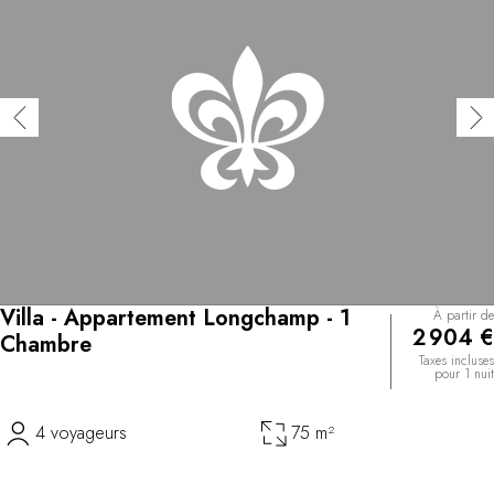
Villa - Appartement Longchamp - 1
À partir de
2 904 €
Chambre
Taxes incluses
pour 1 nuit
4 voyageurs
75 m²