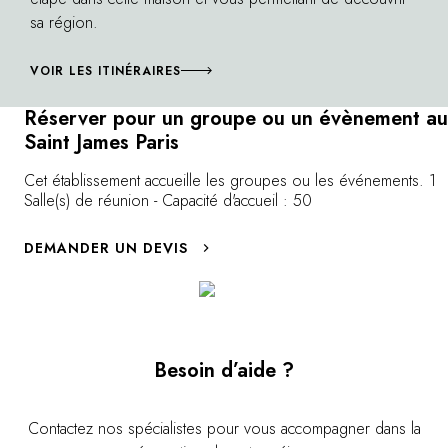
d'oisiveté à deux ou en famille, dans cette
sa région.
campagne aux portes de Paris.
VOIR LES ITINÉRAIRES
Réserver pour un groupe ou un évènement au
Saint James Paris
Cet établissement accueille les groupes ou les événements. 1
Salle(s) de réunion - Capacité d'accueil : 50
DEMANDER UN DEVIS
Besoin d’aide ?
Contactez nos spécialistes pour vous accompagner dans la