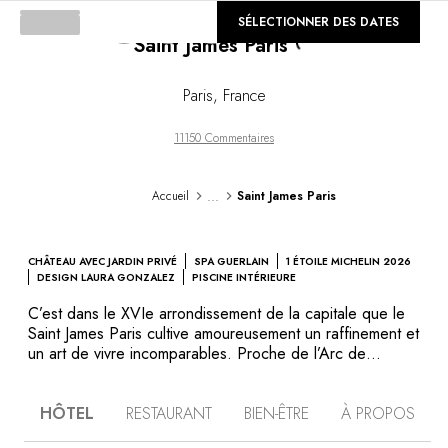
Loading...
©
SÉLECTIONNER DES DATES
GALERIE
Saint James Paris
Paris
,
France
11150 Commentaires
...
Accueil
Saint James Paris
CHÂTEAU AVEC JARDIN PRIVÉ
SPA GUERLAIN
1 ÉTOILE MICHELIN 2026
DESIGN LAURA GONZALEZ
PISCINE INTÉRIEURE
C’est dans le XVIe arrondissement de la capitale que le
Saint James Paris cultive amoureusement un raffinement et
un art de vivre incomparables. Proche de l’Arc de
triomphe et de l’avenue Foch, cet hôtel d’exception
dévoile un caractère confidentiel teinté de bucolisme qui
HÔTEL
RESTAURANT
BIEN-ÊTRE
À PROPOS
lui confère une aura unique. Elle se distingue sur 5000
mètres carrés de verdure, au sein de jardins