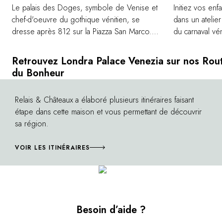
Le palais des Doges, symbole de Venise et
Initiez vos enf
chef-d'oeuvre du gothique vénitien, se
dans un atelier
dresse après 812 sur la Piazza San Marco.
du carnaval vén
Son style, influencé par l'architecture
byzantine et orientale, reflète les forts liens
Retrouvez Londra Palace Venezia sur nos Rou
commerciaux et culturels de la Sérénissime
du Bonheur
avec d'autres états européens. Découvrez
l'histoire fascinante de la cité lors d'une visite
Relais & Châteaux a élaboré plusieurs itinéraires faisant
©
guidée des salles secrètes où le pouvoir et
étape dans cette maison et vous permettant de découvrir
la justice étaient administrés, conduisant aux
sa région.
prisons d'où Casanova a réussi à
s'échapper.
VOIR LES ITINÉRAIRES
Besoin d’aide ?