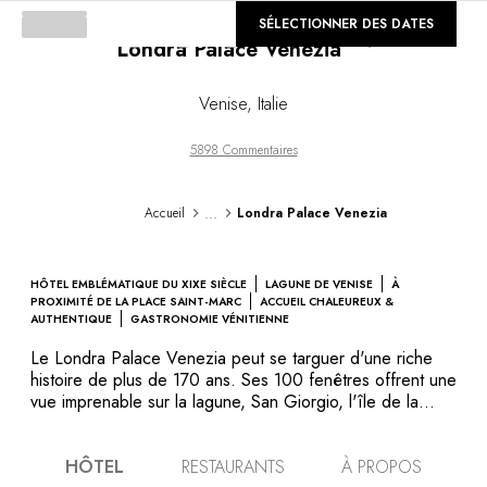
©
SÉLECTIONNER DES DATES
GALERIE
Londra Palace Venezia
Loading...
Venise
,
Italie
5898 Commentaires
...
Accueil
Londra Palace Venezia
HÔTEL EMBLÉMATIQUE DU XIXE SIÈCLE
LAGUNE DE VENISE
À
PROXIMITÉ DE LA PLACE SAINT-MARC
ACCUEIL CHALEUREUX &
AUTHENTIQUE
GASTRONOMIE VÉNITIENNE
Le Londra Palace Venezia peut se targuer d'une riche
histoire de plus de 170 ans. Ses 100 fenêtres offrent une
vue imprenable sur la lagune, San Giorgio, l'île de la
Giudecca et la basilique della Salute. L'hôtel est situé à
quelques pas de la place Saint-Marc, le long de la
HÔTEL
RESTAURANTS
À PROPOS
pittoresque promenade Riva degli Schiavoni. Entouré de