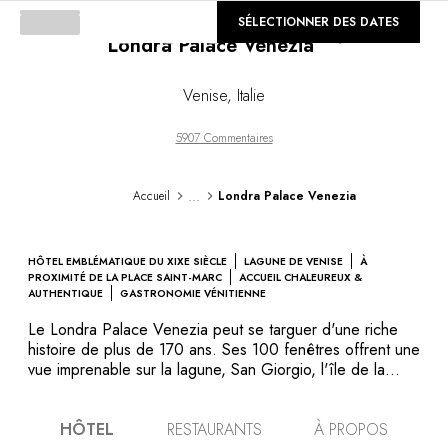
©
SÉLECTIONNER DES DATES
GALERIE
Londra Palace Venezia
Loading...
Venise
,
Italie
5907 Commentaires
...
Accueil
Londra Palace Venezia
HÔTEL EMBLÉMATIQUE DU XIXE SIÈCLE
LAGUNE DE VENISE
À
PROXIMITÉ DE LA PLACE SAINT-MARC
ACCUEIL CHALEUREUX &
AUTHENTIQUE
GASTRONOMIE VÉNITIENNE
Le Londra Palace Venezia peut se targuer d'une riche
histoire de plus de 170 ans. Ses 100 fenêtres offrent une
vue imprenable sur la lagune, San Giorgio, l'île de la
Giudecca et la basilique della Salute. L'hôtel est situé à
quelques pas de la place Saint-Marc, le long de la
HÔTEL
RESTAURANTS
À PROPOS
pittoresque promenade Riva degli Schiavoni. Entouré de