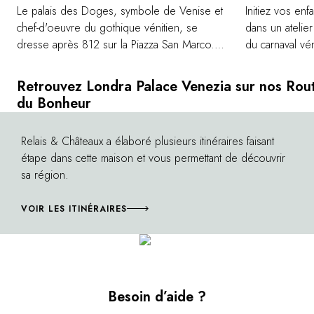
Le palais des Doges, symbole de Venise et
Initiez vos enf
chef-d'oeuvre du gothique vénitien, se
dans un atelier
dresse après 812 sur la Piazza San Marco.
du carnaval vén
Son style, influencé par l'architecture
byzantine et orientale, reflète les forts liens
Retrouvez Londra Palace Venezia sur nos Rou
commerciaux et culturels de la Sérénissime
du Bonheur
avec d'autres états européens. Découvrez
l'histoire fascinante de la cité lors d'une visite
Relais & Châteaux a élaboré plusieurs itinéraires faisant
©
guidée des salles secrètes où le pouvoir et
étape dans cette maison et vous permettant de découvrir
la justice étaient administrés, conduisant aux
sa région.
prisons d'où Casanova a réussi à
s'échapper.
VOIR LES ITINÉRAIRES
Besoin d’aide ?