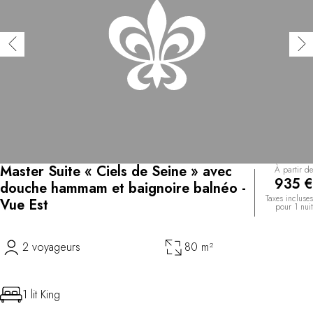
Master Suite « Ciels de Seine » avec
À partir de
935 €
douche hammam et baignoire balnéo -
Taxes incluses
Vue Est
pour 1 nuit
2 voyageurs
80 m²
1 lit King