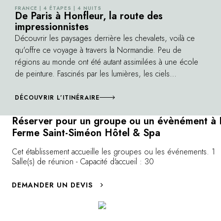
dormez dans l'ancien atelier de Corot ou la
connaissance 
FRANCE | 4 ÉTAPES | 4 NUITS
©
Chambre de Monet. Un lieu de villégiature
De Paris à Honfleur, la route des
percherons diri
impressionnistes
idéal pour les épicuriens en quête de culture
Benoît Farain 
et d'histoire. »
Découvrir les paysages derrière les chevalets, voilà ce
en 2019 -, et 
qu'offre ce voyage à travers la Normandie. Peu de
Honfleur, une
régions au monde ont été autant assimilées à une école
à la découver
de peinture. Fascinés par les lumières, les ciels
régionaux, ou
gigantesques et les décors bucoliques, Monet,
entière dans l
Caillebotte, Sisley, Manet, Renoir et tant d'autres ont créé
DÉCOUVRIR L’ITINÉRAIRE
expériences in
ici l'Impressionnisme. Si les toiles des maîtres sont
Réserver pour un groupe ou un évènément à 
aujourd'hui dispersées à travers les plus prestigieux
Ferme Saint-Siméon Hôtel & Spa
musées au monde, les paysages qu'ils ont tant aimés et
peints sont toujours accessibles. Claude Monet ne disait-il
Cet établissement accueille les groupes ou les événements. 1
pas sur les rivages d'Honfleur : " Ici, je découvre chaque
Salle(s) de réunion - Capacité d'accueil : 30
jour des choses toujours plus belles, c'est à en devenir
fou ! "
DEMANDER UN DEVIS