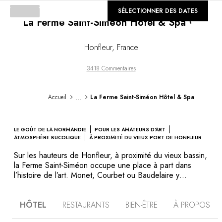
©
SÉLECTIONNER DES DATES
GALERIE
La Ferme Saint-Siméon Hôtel & Spa
Loading...
Honfleur
,
France
3418 Commentaires
...
Accueil
La Ferme Saint-Siméon Hôtel & Spa
LE GOÛT DE LA NORMANDIE
POUR LES AMATEURS D'ART
ATMOSPHÈRE BUCOLIQUE
À PROXIMITÉ DU VIEUX PORT DE HONFLEUR
Sur les hauteurs de Honfleur, à proximité du vieux bassin,
la Ferme Saint-Siméon occupe une place à part dans
l’histoire de l’art. Monet, Courbet ou Baudelaire y
trouvèrent l’inspiration, séduits par la lumière changeante
des paysages alentour. Depuis plus de deux siècles,
HÔTEL
RESTAURANTS
BIEN-ÊTRE
À PROPOS
cette adresse emblématique est le refuge favori des
hédonistes et des rêveurs. Avec une vue magnifique sur