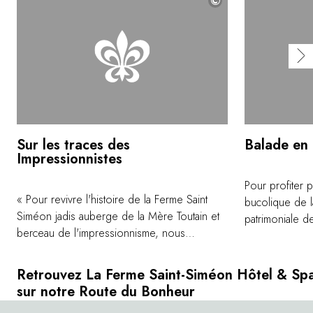
©
Sur les traces des
Balade en
Impressionnistes
Pour profiter 
« Pour revivre l'histoire de la Ferme Saint
bucolique de l
Siméon jadis auberge de la Mère Toutain et
patrimoniale de
berceau de l'impressionnisme, nous
magique qu'un
proposons à nos hôtes de devenir un artiste
C'est l'occasi
peintre le temps d'un séjour. Installez-vous
nature tout en 
Retrouvez La Ferme Saint-Siméon Hôtel & Sp
dans les jardins face à l'estuaire de la Seine
relaxante des 
sur notre Route du Bonheur
pour un cours de peinture de 2 heures et
leurs sabots s