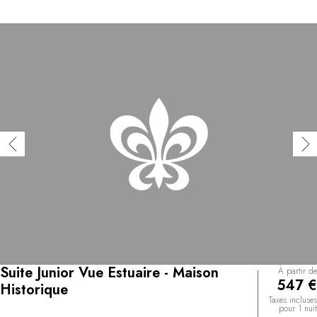
Suite Junior Vue Estuaire - Maison
À partir de
547 €
Historique
Taxes incluses
pour 1 nuit